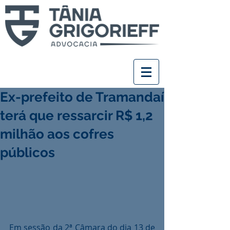
Ex-prefeito de Tramandaí
terá que ressarcir R$ 1,2
milhão aos cofres
públicos
Em sessão da 2ª Câmara do dia 13 de 