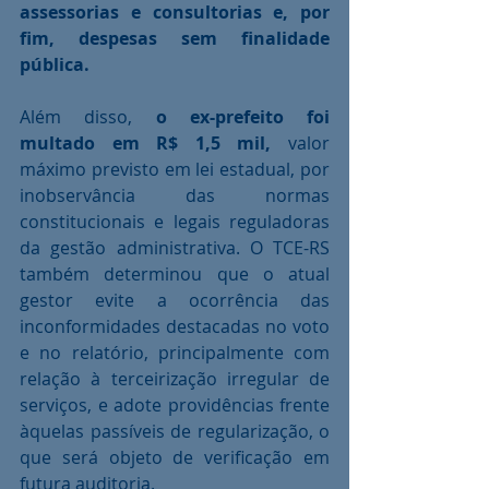
assessorias e consultorias e, por 
fim, despesas sem finalidade 
pública.
Além disso, 
o ex-prefeito foi 
multado em R$ 1,5 mil,
 valor 
máximo previsto em lei estadual, por 
inobservância das normas 
constitucionais e legais reguladoras 
da gestão administrativa. O TCE-RS 
também determinou que o atual 
gestor evite a ocorrência das 
inconformidades destacadas no voto 
e no relatório, principalmente com 
relação à terceirização irregular de 
serviços, e adote providências frente 
àquelas passíveis de regularização, o 
que será objeto de verificação em 
futura auditoria.