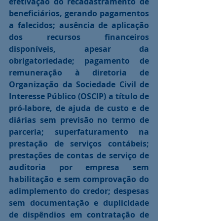
efetivação do recadastramento de 
beneficiários, gerando pagamentos 
a falecidos; ausência de aplicação 
dos recursos financeiros 
disponíveis, apesar da 
obrigatoriedade; pagamento de 
remuneração à diretoria de 
Organização da Sociedade Civil de 
Interesse Público (OSCIP) a título de 
pró-labore, de ajuda de custo e de 
diárias sem previsão no termo de 
parceria; superfaturamento na 
prestação de serviços contábeis; 
prestações de contas de serviço de 
auditoria por empresa sem 
habilitação e sem comprovação do 
adimplemento do credor; despesas 
sem documentação e duplicidade 
de dispêndios em contratação de 