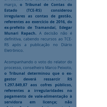
março, 
o Tribunal de Contas do 
Estado (TCE-RS) considerou 
irregulares as contas de gestão, 
referentes ao exercício de 2016, do 
ex-prefeito de Tramandaí, Edegar 
Munari Rapach.
 A decisão não é 
definitiva, cabendo recursos ao TCE-
RS após a publicação no Diário 
Eletrônico. 
Acompanhando o voto do relator do 
processo, conselheiro Marco Peixoto, 
o Tribunal determinou que o ex-
gestor deverá ressarcir R$ 
1.297.849,87 aos cofres públicos, 
referentes a irregularidades no 
pagamento de vale-alimentação à 
servidora em licença; não 