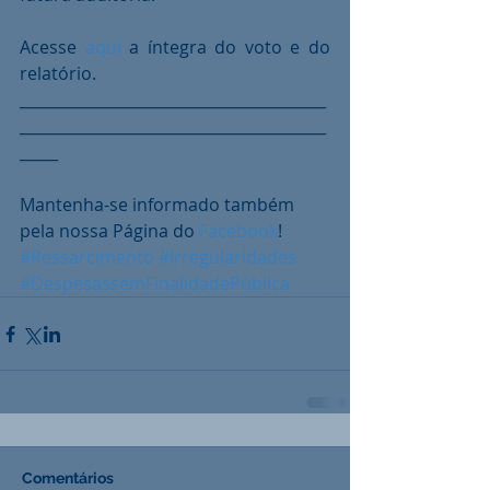
Acesse 
aqui
 a íntegra do voto e do 
relatório.
________________________________________
________________________________________
_____
Mantenha-se informado também 
pela nossa Página do 
Facebook
!
#Ressarcimento
#Irregularidades
#DespesassemFinalidadePública
Comentários