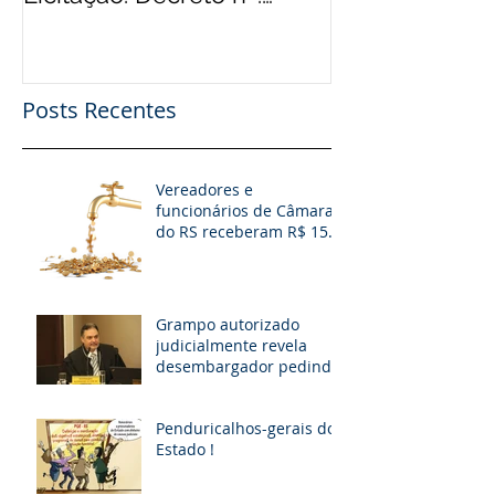
9.412/2018
Financeiro, Pu
Patro
Posts Recentes
Vereadores e
funcionários de Câmaras
do RS receberam R$ 15
milhões em diárias; veja
situação de cada
Grampo autorizado
judicialmente revela
desembargador pedindo
“vaga fantasma” para
esposa, filho e so
Penduricalhos-gerais do
Estado !