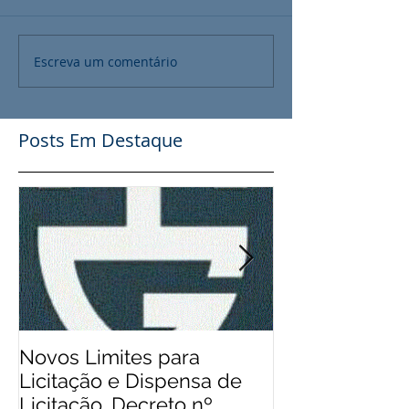
Escreva um comentário
Posts Em Destaque
Novos Limites para
Aos Pequenos 
Licitação e Dispensa de
Rádios Comuni
Licitação. Decreto nº.
Possibilidade