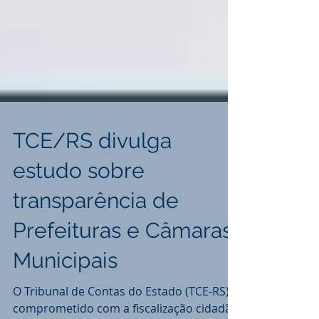
TCE/RS divulga
estudo sobre
transparência de
Prefeituras e Câmaras
Municipais