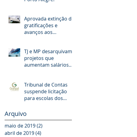
Aprovada extinção de
gratificações e
avanços aos
servidores municipais
de POA. O que muda!
TJ e MP desarquivam
projetos que
aumentam salários
de juízes e
promotores
Tribunal de Contas
suspende licitação
para escolas dos
Municípios da
GRANPAL
Arquivo
maio de 2019
(2)
2 posts
abril de 2019
(4)
4 posts