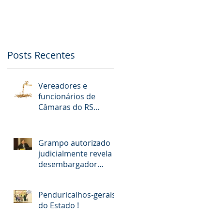
nº. 9.412/2018
Possibilidade de
Apoio Financeiro,
Publicidade e Patro
Posts Recentes
Vereadores e
funcionários de
Câmaras do RS
receberam R$ 15
milhões em diárias;
veja situação de cada
Grampo autorizado
judicialmente revela
desembargador
pedindo “vaga
fantasma” para
Penduricalhos-gerais
esposa, filho e so
do Estado !