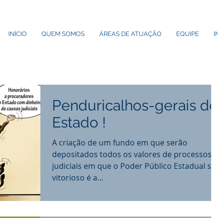
INÍCIO
QUEM SOMOS
ÁREAS DE ATUAÇÃO
EQUIPE
I
Penduricalhos-gerais do
Estado !
A criação de um fundo em que serão
depositados todos os valores de processos
judiciais em que o Poder Público Estadual sai
vitorioso é a...