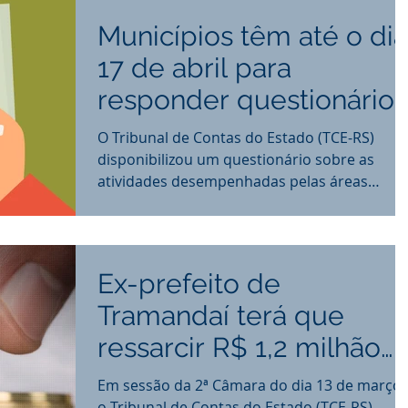
Municípios têm até o dia
17 de abril para
responder questionário
O Tribunal de Contas do Estado (TCE-RS)
disponibilizou um questionário sobre as
atividades desempenhadas pelas áreas
jurídicas dos...
Ex-prefeito de
Tramandaí terá que
ressarcir R$ 1,2 milhão
aos cofres públicos
Em sessão da 2ª Câmara do dia 13 de março,
o Tribunal de Contas do Estado (TCE-RS)