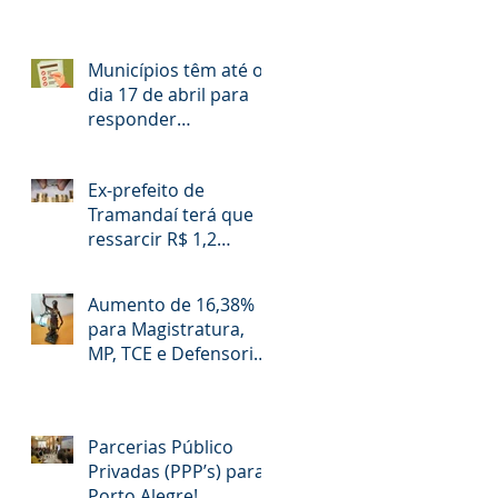
Municípios têm até o
dia 17 de abril para
responder
a
questionário
Ex-prefeito de
Tramandaí terá que
ressarcir R$ 1,2
milhão aos cofres
públicos
a
Aumento de 16,38%
.
para Magistratura,
MP, TCE e Defensoria
Pública do RS é
questionado
Parcerias Público
Privadas (PPP’s) para
Porto Alegre!