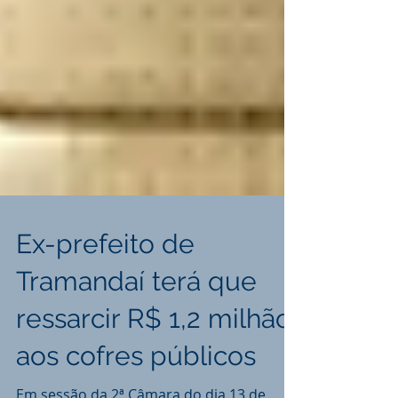
Ex-prefeito de
Tramandaí terá que
ressarcir R$ 1,2 milhão