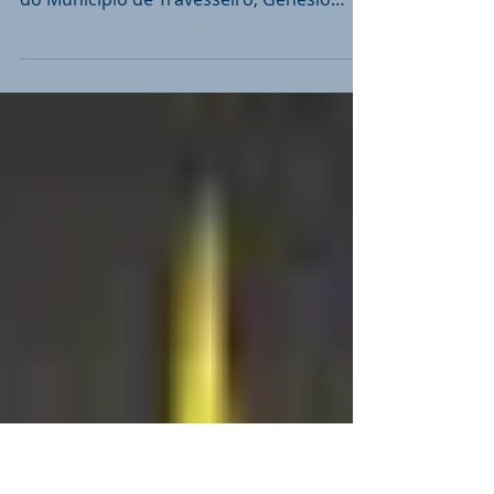
medicamentos
Os magistrados que integram a 4ª Câmara
Criminal do TJRS condenaram o Prefeito
do Município de Travesseiro, Genésio
Roque Hofstetter, a 4...