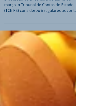
aos cofres públicos
Em sessão da 2ª Câmara do dia 13 de
março, o Tribunal de Contas do Estado
(TCE-RS) considerou irregulares as contas
de gestão, referentes...