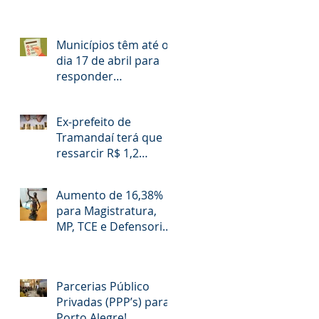
Municípios têm até o
dia 17 de abril para
responder
questionário
Ex-prefeito de
Tramandaí terá que
ressarcir R$ 1,2
milhão aos cofres
públicos
Aumento de 16,38%
para Magistratura,
MP, TCE e Defensoria
Pública do RS é
questionado
Parcerias Público
Privadas (PPP’s) para
Porto Alegre!