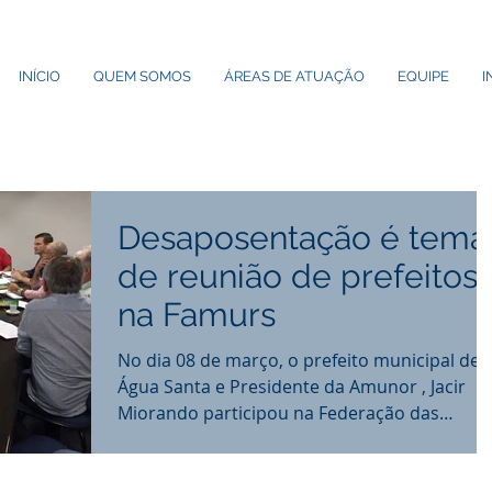
INÍCIO
QUEM SOMOS
ÁREAS DE ATUAÇÃO
EQUIPE
I
Desaposentação é tema
de reunião de prefeitos
na Famurs
No dia 08 de março, o prefeito municipal de
Água Santa e Presidente da Amunor , Jacir
Miorando participou na Federação das
Associações...