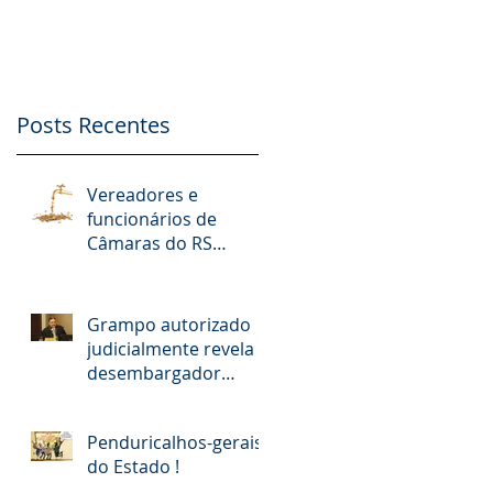
nº. 9.412/2018
Possibilidade de
Apoio Financeiro,
Publicidade e Patro
Posts Recentes
Vereadores e
funcionários de
Câmaras do RS
receberam R$ 15
milhões em diárias;
veja situação de cada
Grampo autorizado
judicialmente revela
desembargador
pedindo “vaga
fantasma” para
Penduricalhos-gerais
esposa, filho e so
do Estado !