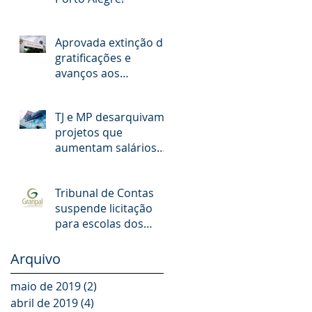
Aprovada extinção de
gratificações e
avanços aos
servidores municipais
de POA. O que muda!
TJ e MP desarquivam
projetos que
aumentam salários
de juízes e
promotores
Tribunal de Contas
suspende licitação
para escolas dos
Municípios da
GRANPAL
Arquivo
maio de 2019
(2)
2 posts
abril de 2019
(4)
4 posts