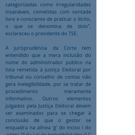
categorizadas como irregularidades 
insanáveis, cometidas com vontade 
livre e consciente de praticar o ilícito, 
o que se denomina de dolo”, 
esclareceu o presidente do TSE.
A jurisprudência da Corte tem 
entendido que a mera inclusão do 
nome do administrador público na 
lista remetida à Justiça Eleitoral por 
tribunal ou conselho de contas não 
gera inelegibilidade, por se tratar de 
procedimento meramente 
informativo. Outros elementos 
julgados pela Justiça Eleitoral devem 
ser examinados para se chegar à 
conclusão de que o gestor se 
enquadra na alínea ‘g’ do inciso I do 
artigo 1º da Lei de Inelegibilidades (LC 