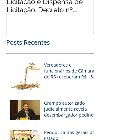
Licitação e Dispensa de
Rádios Comuni
Licitação. Decreto nº.
Possibilidade
9.412/2018
Financeiro, Pu
Patro
Posts Recentes
Vereadores e
funcionários de Câmaras
do RS receberam R$ 15
milhões em diárias; veja
situação de cada
Grampo autorizado
judicialmente revela
desembargador pedindo
“vaga fantasma” para
esposa, filho e so
Penduricalhos-gerais do
Estado !