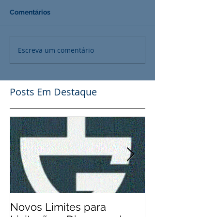
Comentários
Escreva um comentário
Posts Em Destaque
Novos Limites para
Aos Pequenos 