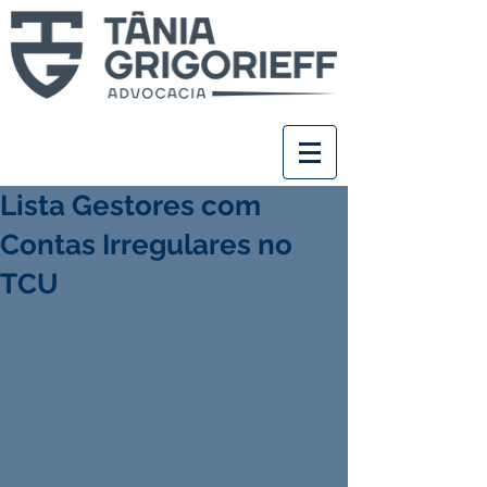
Lista Gestores com
Contas Irregulares no
TCU