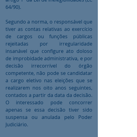
64/90).
Segundo a norma, o responsável que 
tiver as contas relativas ao exercício 
de cargos ou funções públicas 
rejeitadas por irregularidade 
insanável que configure ato doloso 
de improbidade administrativa, e por 
decisão irrecorrível do órgão 
competente, não pode se candidatar 
a cargo eletivo nas eleições que se 
realizarem nos oito anos seguintes, 
contados a partir da data da decisão. 
O interessado pode concorrer 
apenas se essa decisão tiver sido 
suspensa ou anulada pelo Poder 
Judiciário.