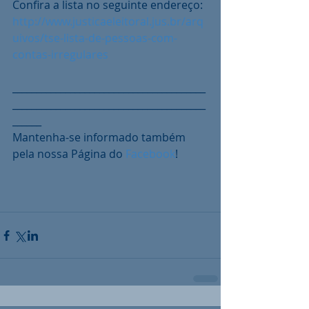
Confira a lista no seguinte endereço:
http://www.justicaeleitoral.jus.br/arq
uivos/tse-lista-de-pessoas-com-
contas-irregulares
________________________________________
________________________________________
______
Mantenha-se informado também 
pela nossa Página do 
Facebook
!