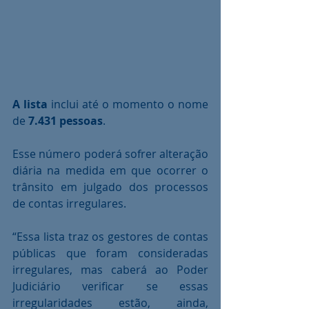
A lista 
inclui até o momento o nome 
de
 7.431 pessoas
.
Esse número poderá sofrer alteração 
diária na medida em que ocorrer o 
trânsito em julgado dos processos 
de contas irregulares.
“Essa lista traz os gestores de contas 
públicas que foram consideradas 
irregulares, mas caberá ao Poder 
Judiciário verificar se essas 
irregularidades estão, ainda, 