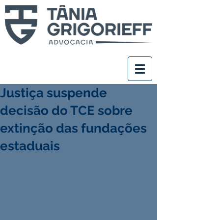
Justiça suspende
decisão do TCE sobre
extinção das fundações
estaduais