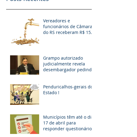
Vereadores e
funcionários de Câmaras
do RS receberam R$ 15
milhões em diárias; veja
situação de cada
Grampo autorizado
judicialmente revela
desembargador pedindo
“vaga fantasma” para
esposa, filho e so
Penduricalhos-gerais do
Estado !
Municípios têm até o dia
17 de abril para
responder questionário