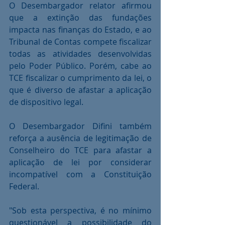
O Desembargador relator afirmou 
que a extinção das fundações 
impacta nas finanças do Estado, e ao 
Tribunal de Contas compete fiscalizar 
todas as atividades desenvolvidas 
pelo Poder Público. Porém, cabe ao 
TCE fiscalizar o cumprimento da lei, o 
que é diverso de afastar a aplicação 
de dispositivo legal.
O Desembargador Difini também 
reforça a ausência de legitimação de 
Conselheiro do TCE para afastar a 
aplicação de lei por considerar 
incompatível com a Constituição 
Federal.
"Sob esta perspectiva, é no mínimo 
questionável a possibilidade do 