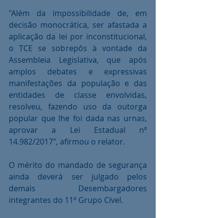
"Além da impossibilidade de, em 
decisão monocrática, ser afastada a 
aplicação da lei por inconstitucional, 
o TCE se sobrepôs à vontade da 
Assembleia Legislativa, que após 
amplos debates e expressivas 
manifestações da população e das 
entidades de classe envolvidas, 
resolveu, fazendo uso da outorga 
popular que lhe foi dada nas urnas, 
aprovar a Lei Estadual nº 
14.982/2017", afirmou o relator.
O mérito do mandado de segurança 
ainda deverá ser julgado pelos 
demais Desembargadores 
integrantes do 11º Grupo Cível.