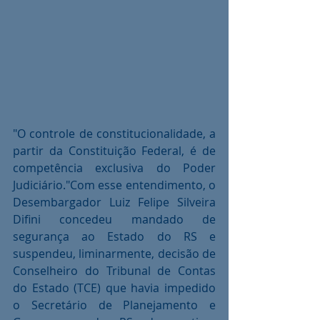
"O controle de constitucionalidade, a 
partir da Constituição Federal, é de 
competência exclusiva do Poder 
Judiciário."Com esse entendimento, o 
Desembargador Luiz Felipe Silveira 
Difini concedeu mandado de 
segurança ao Estado do RS e 
suspendeu, liminarmente, decisão de 
Conselheiro do Tribunal de Contas 
do Estado (TCE) que havia impedido 
o Secretário de Planejamento e 