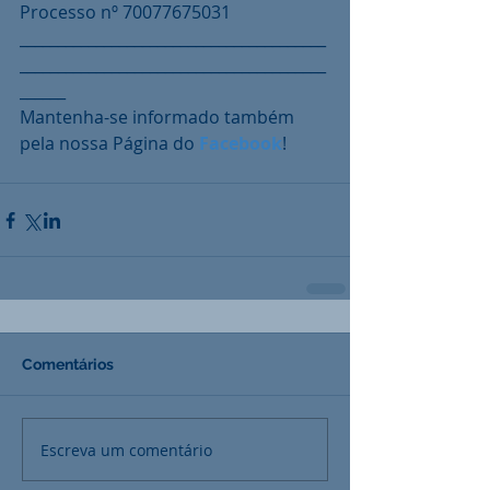
Processo nº 70077675031
________________________________________
________________________________________
______
Mantenha-se informado também 
pela nossa Página do 
Facebook
!
Comentários
Escreva um comentário