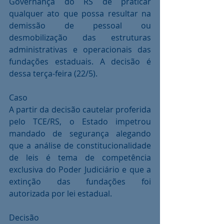
Governança do RS de praticar 
qualquer ato que possa resultar na 
demissão de pessoal ou 
desmobilização das estruturas 
administrativas e operacionais das 
fundações estaduais. A decisão é 
dessa terça-feira (22/5).
Caso
A partir da decisão cautelar proferida 
pelo TCE/RS, o Estado impetrou 
mandado de segurança alegando 
que a análise de constitucionalidade 
de leis é tema de competência 
exclusiva do Poder Judiciário e que a 
extinção das fundações foi 
autorizada por lei estadual.
Decisão