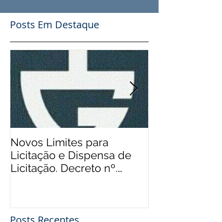
Posts Em Destaque
Novos Limites para
Aos Pequenos 
Licitação e Dispensa de
Rádios Comuni
Licitação. Decreto nº.
Possibilidade
9.412/2018
Financeiro, Pu
Patro
Posts Recentes