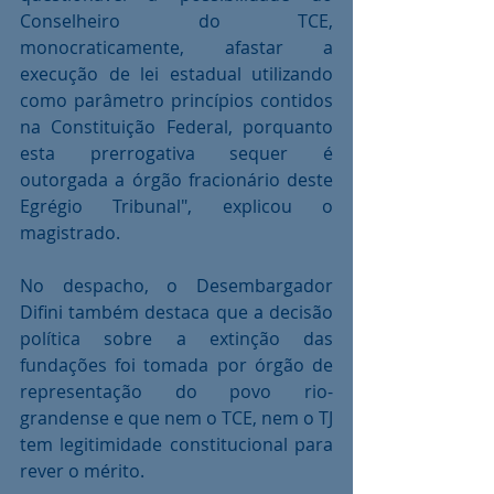
Conselheiro do TCE, 
monocraticamente, afastar a 
execução de lei estadual utilizando 
como parâmetro princípios contidos 
na Constituição Federal, porquanto 
esta prerrogativa sequer é 
outorgada a órgão fracionário deste 
Egrégio Tribunal", explicou o 
magistrado.
No despacho, o Desembargador 
Difini também destaca que a decisão 
política sobre a extinção das 
fundações foi tomada por órgão de 
representação do povo rio-
grandense e que nem o TCE, nem o TJ 
tem legitimidade constitucional para 
rever o mérito.