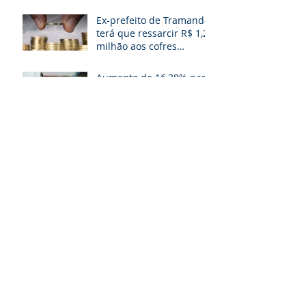
Ex-prefeito de Tramandaí
terá que ressarcir R$ 1,2
milhão aos cofres
públicos
Aumento de 16,38% para
Magistratura, MP, TCE e
Defensoria Pública do RS
é questionado
Parcerias Público
Privadas (PPP’s) para
Porto Alegre!
Aprovada extinção de
gratificações e avanços
aos servidores
municipais de POA. O
que muda!
TJ e MP desarquivam