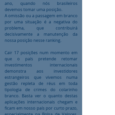
ano, quando nós brasileiros 
devemos tomar uma posição.
A omissão ou a passagem em branco 
por uma situação é a negativa do 
problema, que contribuirá 
decisivamente a manutenção da 
nossa posição nesse ranking.
Cair 17 posições num momento em 
que o país pretende retomar 
investimentos internacionais 
demonstra aos investidores 
estrangeiros que vivemos numa 
gestão repleta de réus em toda 
tipologia de crimes do colarinho 
branco. Basta ver o quanto destas 
aplicações internacionais chegam e 
ficam em nosso país por curto prazo, 
especialmente na Bolsa de Valores. 