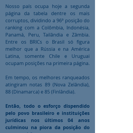
Nosso país ocupa hoje a segunda 
página da tabela dentre os mais 
corruptos, dividindo a 96º posição do 
ranking com a Colômbia, Indonésia, 
Panamá, Peru, Tailândia e Zâmbia. 
Entre os BRICs o Brasil só figura 
melhor que a Rússia e na América 
Latina, somente Chile e Uruguai 
ocupam posições na primeira página.
Em tempo, os melhores ranqueados 
atingiram notas 89 (Nova Zelândia), 
88 (Dinamarca) e 85 (Finlândia).
Então, todo o esforço dispendido 
pelo povo brasileiro e instituições 
jurídicas nos últimos 04 anos 
culminou na piora da posição do 