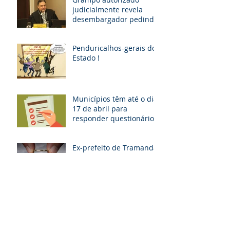
judicialmente revela
desembargador pedindo
“vaga fantasma” para
esposa, filho e so
Penduricalhos-gerais do
Estado !
Municípios têm até o dia
17 de abril para
responder questionário
Ex-prefeito de Tramandaí
terá que ressarcir R$ 1,2
milhão aos cofres
públicos
Aumento de 16,38% para
Magistratura, MP, TCE e
Defensoria Pública do RS
é questionado