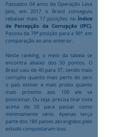
Passados 04 anos da Operação Lava 
Jato, em 2017 o Brasil conseguiu 
rebaixar mais 17 posições no 
Índice 
de Percepção da Corrupção (IPC).
Passou da 79ª posição para a 96ª, em 
comparação ao ano anterior.
Neste ranking, o meio da tabela se 
encontra abaixo dos 50 pontos. O 
Brasil caiu de 40 para 37, sendo mais 
corrupto quanto mais perto do zero 
o país estiver e mais probo quanto 
mais próximo aos 100 ele se 
posicionar. Ou seja: precisa tirar nota 
acima de 50 para passar como 
minimamente sério. Apenas terça 
parte dos 180 países abrangidos pelo 
estudo conquistaram isso.