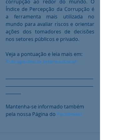
corrupção ao redor do mundo. O 
Índice de Percepção da Corrupção é 
a ferramenta mais utilizada no 
mundo para avaliar riscos e orientar 
ações dos tomadores de decisões 
nos setores públicos e privado.
Veja a pontuação e leia mais em: 
Transparência Internacional
________________________________________
________________________________________
_______
Mantenha-se informado também 
pela nossa Página do 
Facebook!