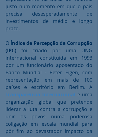
Justo num momento em que o país 
precisa desesperadamente de 
investimentos de médio e longo 
prazo.
O 
Índice de Percepção da Corrupção 
(IPC)
 foi criado por uma ONG 
internacional constituída em 1993 
por um funcionário aposentado do 
Banco Mundial - Peter Eigen, com 
representação em mais de 100 
países e escritório em Berlim. A 
Transparência Internacional
 é uma 
organização global que pretende 
liderar a luta contra a corrupção e 
unir os povos numa poderosa 
coligação em escala mundial para 
pôr fim ao devastador impacto da 