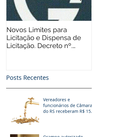
Novos Limites para
Aos Pequenos 
Licitação e Dispensa de
Rádios Comuni
Licitação. Decreto nº.
Possibilidade
9.412/2018
Financeiro, Pu
Patro
Posts Recentes
Vereadores e
funcionários de Câmaras
do RS receberam R$ 15
milhões em diárias; veja
situação de cada
Grampo autorizado