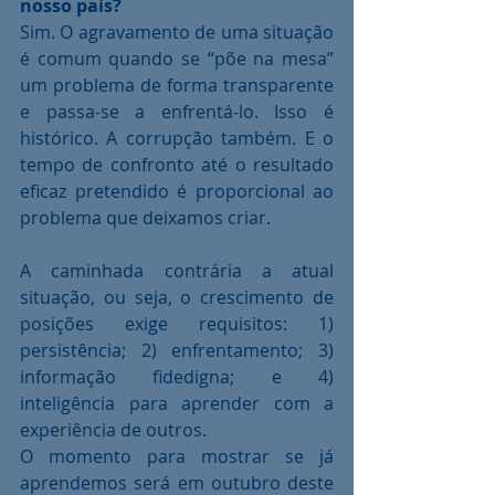
nosso país?
Sim. O agravamento de uma situação 
é comum quando se “põe na mesa” 
um problema de forma transparente 
e passa-se a enfrentá-lo. Isso é 
histórico. A corrupção também. E o 
tempo de confronto até o resultado 
eficaz pretendido é proporcional ao 
problema que deixamos criar.
A caminhada contrária a atual 
situação, ou seja, o crescimento de 
posições exige requisitos: 1) 
persistência; 2) enfrentamento; 3) 
informação fidedigna; e 4) 
inteligência para aprender com a 
experiência de outros.
O momento para mostrar se já 
aprendemos será em outubro deste 