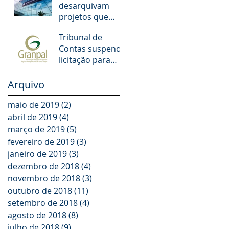
desarquivam
municipais de
projetos que
POA. O que
aumentam
muda!
Tribunal de
salários de juízes
Contas suspende
e promotores
licitação para
escolas dos
Municípios da
Arquivo
GRANPAL
maio de 2019
(2)
2 posts
abril de 2019
(4)
4 posts
março de 2019
(5)
5 posts
fevereiro de 2019
(3)
3 posts
janeiro de 2019
(3)
3 posts
dezembro de 2018
(4)
4 posts
novembro de 2018
(3)
3 posts
outubro de 2018
(11)
11 posts
setembro de 2018
(4)
4 posts
agosto de 2018
(8)
8 posts
julho de 2018
(9)
9 posts