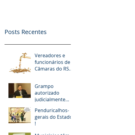
nº. 9.412/2018
Possibilidade de
Apoio Financeiro,
Publicidade e Patro
Posts Recentes
Vereadores e
funcionários de
Câmaras do RS
receberam R$ 15
milhões em
Grampo
diárias; veja
autorizado
situação de cada
judicialmente
revela
Penduricalhos-
desembargador
gerais do Estado
pedindo “vaga
!
fantasma” para
esposa, filho e so