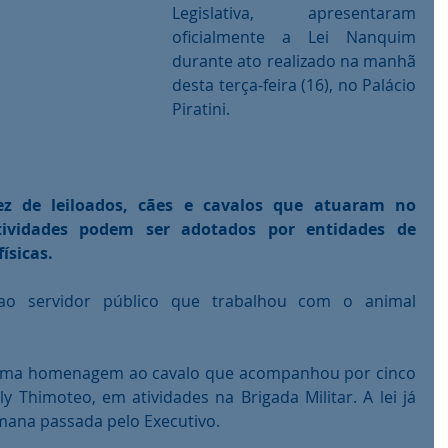
Legislativa, apresentaram 
oficialmente a Lei Nanquim 
durante ato realizado na manhã 
desta terça-feira (16), no Palácio 
Piratini. 
z de leiloados, cães e cavalos que atuaram no 
tividades podem ser adotados por entidades de 
ísicas. 
ao servidor público que trabalhou com o animal 
 uma homenagem ao cavalo que acompanhou por cinco 
lly Thimoteo, em atividades na Brigada Militar. A lei já 
mana passada pelo Executivo. 