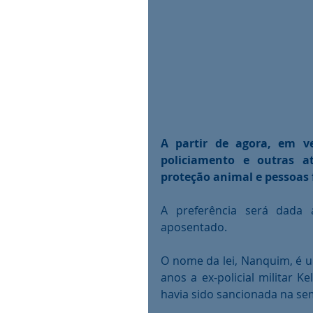
A partir de agora, em ve
policiamento e outras a
proteção animal e pessoas f
A preferência será dada 
aposentado. 
O nome da lei, Nanquim, é
anos a ex-policial militar Ke
havia sido sancionada na se