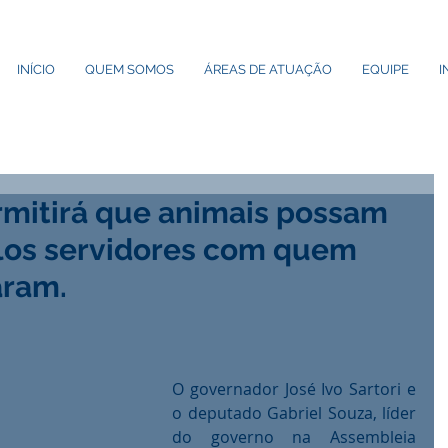
INÍCIO
QUEM SOMOS
ÁREAS DE ATUAÇÃO
EQUIPE
I
mitirá que animais possam
los servidores com quem
aram.
O governador José Ivo Sartori e 
o deputado Gabriel Souza, líder 
do governo na Assembleia 