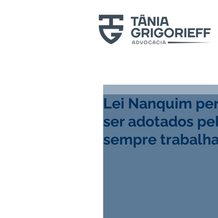
Lei Nanquim per
ser adotados pe
sempre trabalh