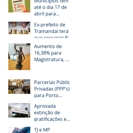
Municípios têm
até o dia 17 de
abril para
responder
Ex-prefeito de
questionário
Tramandaí terá
que ressarcir R$
1,2 milhão aos
Aumento de
cofres públicos
16,38% para
Magistratura, MP,
TCE e Defensoria
Pública do RS é
questionado
Parcerias Público
Privadas (PPP’s)
para Porto
Alegre!
Aprovada
extinção de
gratificações e
avanços aos
TJ e MP
servidores