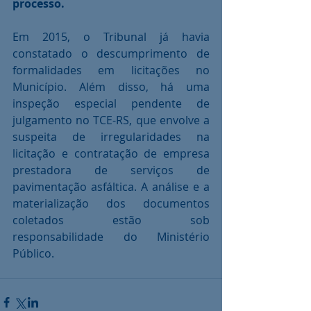
processo.
Em 2015, o Tribunal já havia 
constatado o descumprimento de 
formalidades em licitações no 
Município. Além disso, há uma 
inspeção especial pendente de 
julgamento no TCE-RS, que envolve a 
suspeita de irregularidades na 
licitação e contratação de empresa 
prestadora de serviços de 
pavimentação asfáltica. A análise e a 
materialização dos documentos 
coletados estão sob 
responsabilidade do Ministério 
Público.