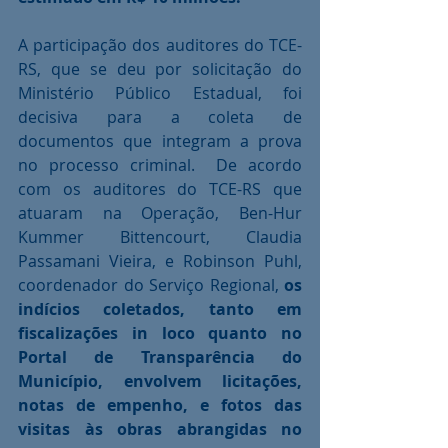
A participação dos auditores do TCE-
RS, que se deu por solicitação do 
Ministério Público Estadual, foi 
decisiva para a coleta de 
documentos que integram a prova 
no processo criminal.  De acordo 
com os auditores do TCE-RS que 
atuaram na Operação, Ben-Hur 
Kummer Bittencourt, Claudia 
Passamani Vieira, e Robinson Puhl, 
coordenador do Serviço Regional, 
os 
indícios coletados, tanto em 
fiscalizações in loco quanto no 
Portal de Transparência do 
Município, envolvem licitações, 
notas de empenho, e fotos das 
visitas às obras abrangidas no 