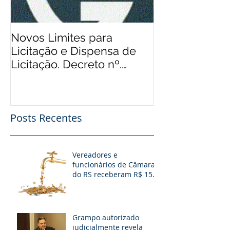
Novos Limites para
Aos Pequenos 
Licitação e Dispensa de
Rádios Comuni
Licitação. Decreto nº.
Possibilidade
9.412/2018
Financeiro, Pu
Patro
Posts Recentes
Vereadores e
funcionários de Câmaras
do RS receberam R$ 15
milhões em diárias; veja
situação de cada
Grampo autorizado
judicialmente revela