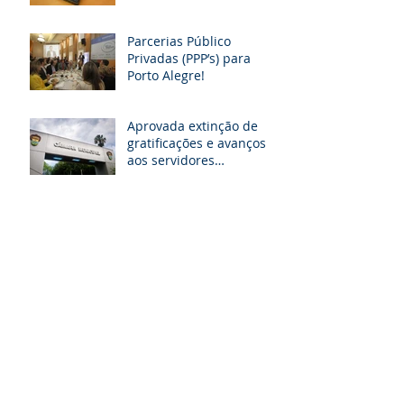
Parcerias Público
Privadas (PPP’s) para
Porto Alegre!
Aprovada extinção de
gratificações e avanços
aos servidores
municipais de POA. O
que muda!
TJ e MP desarquivam
projetos que aumentam
salários de juízes e
promotores
Tribunal de Contas
suspende licitação para
escolas dos Municípios
da GRANPAL
Arquivo