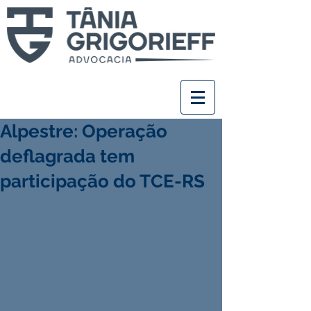
Alpestre: Operação
deflagrada tem
participação do TCE-RS