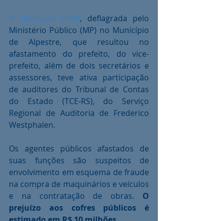
A Operação Paiol
, deflagrada pelo 
Ministério Público (MP) no Município 
de Alpestre, que resultou no 
afastamento do prefeito, do vice-
prefeito, além de dois secretários e 
assessores, teve ativa participação 
de auditores do Tribunal de Contas 
do Estado (TCE-RS), do Serviço 
Regional de Auditoria de Frederico 
Westphalen. 
Os agentes públicos afastados de 
suas funções são suspeitos de 
envolvimento em esquema de fraude 
na compra de maquinários e veículos 
e na contratação de obras. 
O 
prejuízo aos cofres públicos é 
estimado em R$ 10 milhões.