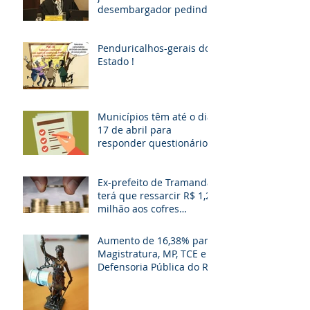
desembargador pedindo
“vaga fantasma” para
esposa, filho e so
Penduricalhos-gerais do
Estado !
Municípios têm até o dia
17 de abril para
responder questionário
Ex-prefeito de Tramandaí
terá que ressarcir R$ 1,2
milhão aos cofres
públicos
Aumento de 16,38% para
Magistratura, MP, TCE e
Defensoria Pública do RS
é questionado