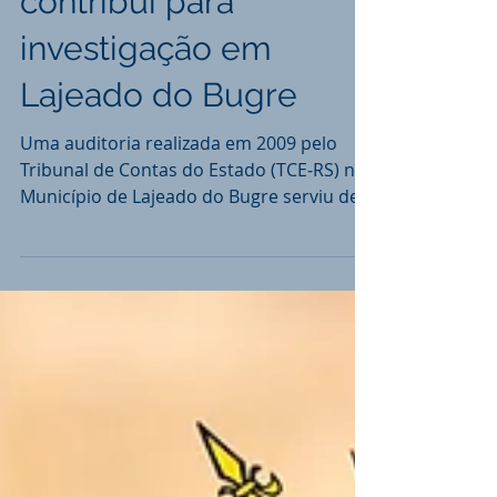
Auditoria do TCE-RS
contribui para
investigação em
Lajeado do Bugre
Uma auditoria realizada em 2009 pelo
Tribunal de Contas do Estado (TCE-RS) no
Município de Lajeado do Bugre serviu de
base para que o...