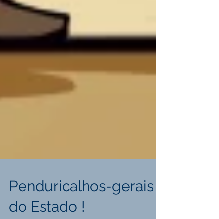
Penduricalhos-gerais