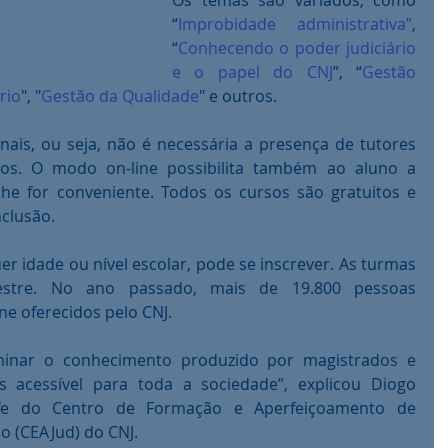
Os temas são variados, como 
“
Improbidade administrativa”
, 
“
Conhecendo o poder judiciário 
e o papel do CNJ
”, “
Gestão 
rio
", "
Gestão da Qualidade
" e outros. 
nais, ou seja, não é necessária a presença de tutores 
os. O modo on-line possibilita também ao aluno a 
he for conveniente. Todos os cursos são gratuitos e 
nclusão.
r idade ou nível escolar, pode se inscrever. As turmas 
stre. No ano passado, mais de 19.800 pessoas 
e oferecidos pelo CNJ. 
minar o conhecimento produzido por magistrados e 
s acessível para toda a sociedade”, explicou Diogo 
efe do Centro de Formação e Aperfeiçoamento de 
io (CEAJud) do CNJ.