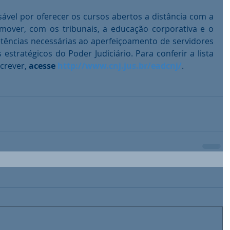
vel por oferecer os cursos abertos a distância com a 
over, com os tribunais, a educação corporativa e o 
ências necessárias ao aperfeiçoamento de servidores 
estratégicos do Poder Judiciário. Para conferir a lista 
crever, 
acesse 
http://www.cnj.jus.br/eadcnj/
.