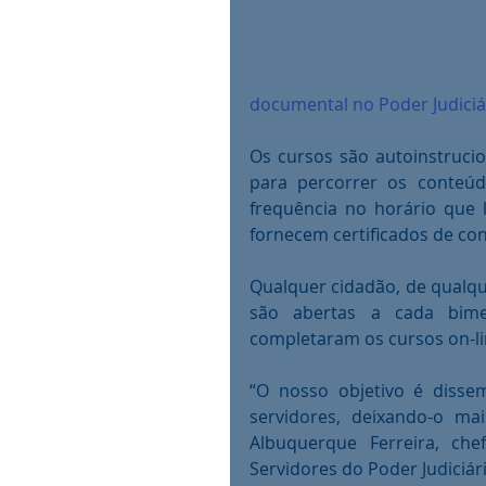
documental no Poder Judiciá
Os cursos são autoinstrucio
para percorrer os conteúd
frequência no horário que l
fornecem certificados de co
Qualquer cidadão, de qualque
são abertas a cada bime
completaram os cursos on-lin
“O nosso objetivo é disse
servidores, deixando-o mai
Albuquerque Ferreira, ch
Servidores do Poder Judiciár