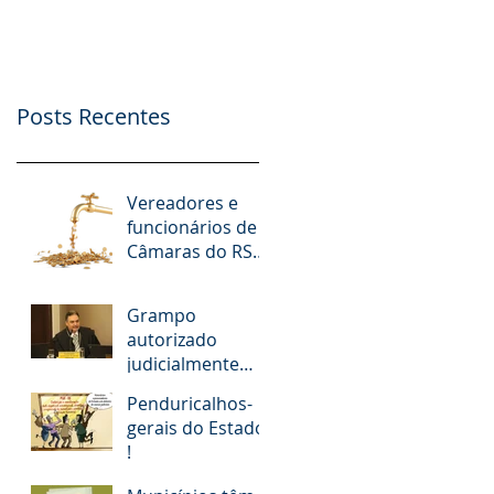
nº. 9.412/2018
Possibilidade de
Apoio Financeiro,
Publicidade e Patro
Posts Recentes
Vereadores e
funcionários de
Câmaras do RS
receberam R$ 15
milhões em
Grampo
diárias; veja
autorizado
situação de cada
judicialmente
revela
Penduricalhos-
desembargador
gerais do Estado
pedindo “vaga
!
fantasma” para
esposa, filho e so