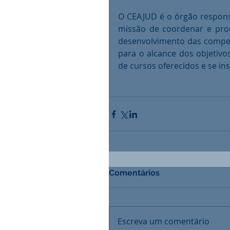
O CEAJUD é o órgão responsá
missão de coordenar e prom
desenvolvimento das compet
para o alcance dos objetivos 
de cursos oferecidos e se ins
Comentários
Escreva um comentário