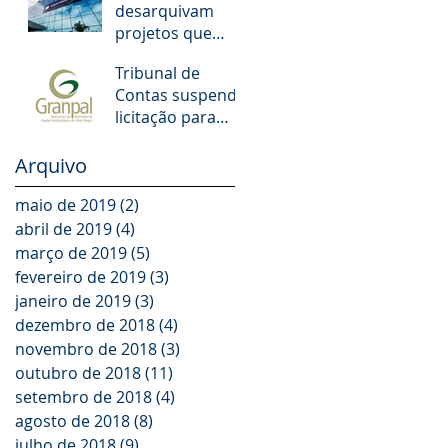
desarquivam
municipais de
projetos que
POA. O que
aumentam
muda!
Tribunal de
salários de juízes
Contas suspende
e promotores
licitação para
escolas dos
Municípios da
Arquivo
GRANPAL
maio de 2019
(2)
2 posts
abril de 2019
(4)
4 posts
março de 2019
(5)
5 posts
fevereiro de 2019
(3)
3 posts
janeiro de 2019
(3)
3 posts
dezembro de 2018
(4)
4 posts
novembro de 2018
(3)
3 posts
outubro de 2018
(11)
11 posts
setembro de 2018
(4)
4 posts
agosto de 2018
(8)
8 posts
julho de 2018
(9)
9 posts