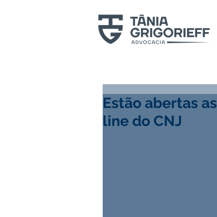
Estão abertas as
line do CNJ