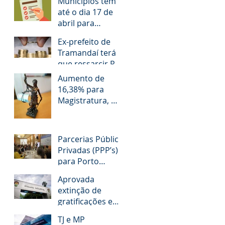
Municípios têm
até o dia 17 de
abril para
responder
Ex-prefeito de
questionário
Tramandaí terá
que ressarcir R$
1,2 milhão aos
Aumento de
cofres públicos
16,38% para
Magistratura, MP,
TCE e Defensoria
Pública do RS é
questionado
Parcerias Público
Privadas (PPP’s)
para Porto
Alegre!
Aprovada
extinção de
gratificações e
avanços aos
TJ e MP
servidores