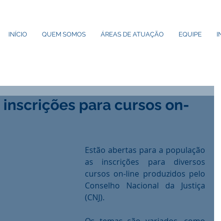
INÍCIO
QUEM SOMOS
ÁREAS DE ATUAÇÃO
EQUIPE
I
 inscrições para cursos on-
Estão abertas para a população 
as inscrições para diversos 
cursos on-line produzidos pelo 
Conselho Nacional da Justiça 
(CNJ). 