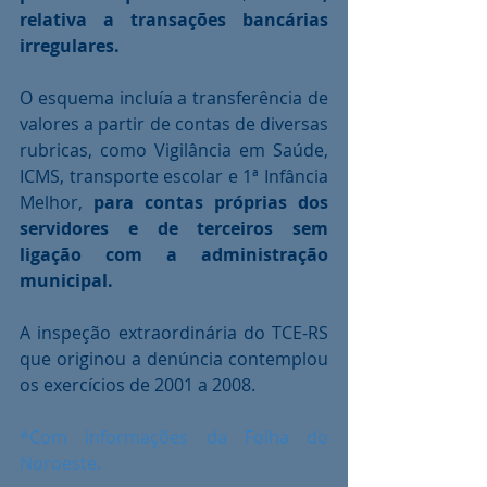
relativa a transações bancárias 
irregulares.
O esquema incluía a transferência de 
valores a partir de contas de diversas 
rubricas, como Vigilância em Saúde, 
ICMS, transporte escolar e 1ª Infância 
Melhor, 
para contas próprias dos 
servidores e de terceiros sem 
ligação com a administração 
municipal.
A inspeção extraordinária do TCE-RS 
que originou a denúncia contemplou 
os exercícios de 2001 a 2008.
*Com informações da Folha do 
Noroeste.