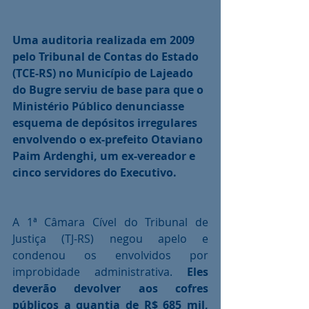
Uma auditoria realizada em 2009 
pelo Tribunal de Contas do Estado 
(TCE-RS) no Município de Lajeado 
do Bugre serviu de base para que o 
Ministério Público denunciasse 
esquema de depósitos irregulares 
envolvendo o ex-prefeito Otaviano 
Paim Ardenghi, um ex-vereador e 
cinco servidores do Executivo. 
A 1ª Câmara Cível do Tribunal de 
Justiça (TJ-RS) negou apelo e 
condenou os envolvidos por 
improbidade administrativa. 
Eles 
deverão devolver aos cofres 
públicos a quantia de R$ 685 mil, 