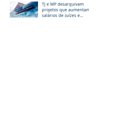
TJ e MP desarquivam
projetos que aumentam
salários de juízes e
promotores
Tribunal de Contas
suspende licitação para
escolas dos Municípios
da GRANPAL
Arquivo
maio de 2019
(2)
2 posts
abril de 2019
(4)
4 posts
março de 2019
(5)
5 posts
fevereiro de 2019
(3)
3 posts
janeiro de 2019
(3)
3 posts
dezembro de 2018
(4)
4 posts
novembro de 2018
(3)
3 posts