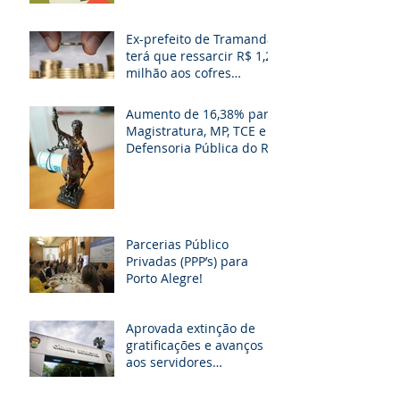
Ex-prefeito de Tramandaí
terá que ressarcir R$ 1,2
milhão aos cofres
públicos
Aumento de 16,38% para
Magistratura, MP, TCE e
Defensoria Pública do RS
é questionado
Parcerias Público
Privadas (PPP’s) para
Porto Alegre!
Aprovada extinção de
gratificações e avanços
aos servidores
municipais de POA. O
que muda!