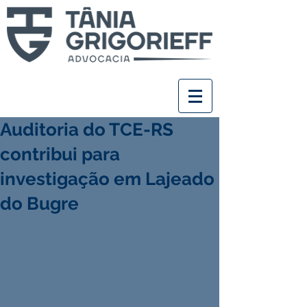
Auditoria do TCE-RS
contribui para
investigação em Lajeado
do Bugre