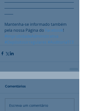
________________________________________
________________________________________
_____
Mantenha-se informado também 
pela nossa Página do 
Facebook
!
#ImprobidadeAdministrativa
#Depósitosirregulares
#AuditoriaTCE
Comentários
Escreva um comentário