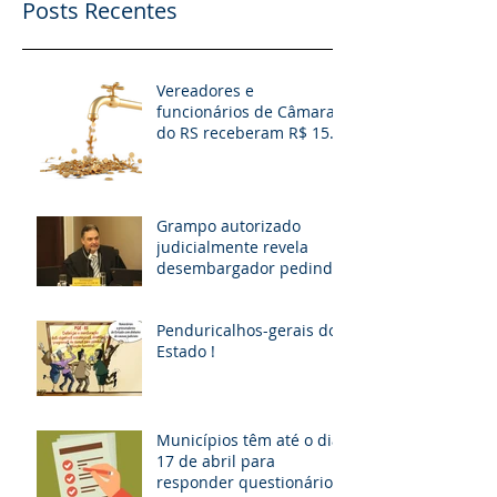
Posts Recentes
Vereadores e
funcionários de Câmaras
do RS receberam R$ 15
milhões em diárias; veja
situação de cada
Grampo autorizado
judicialmente revela
desembargador pedindo
“vaga fantasma” para
esposa, filho e so
Penduricalhos-gerais do
Estado !
Municípios têm até o dia
17 de abril para
responder questionário