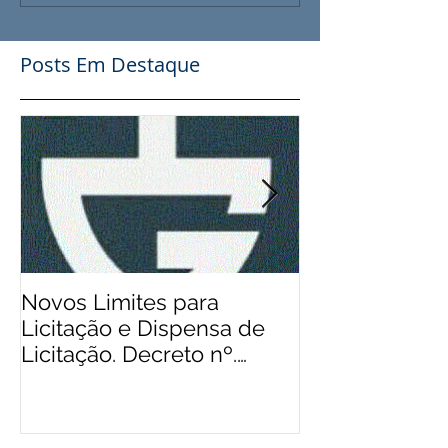
Posts Em Destaque
Novos Limites para
Aos Pequenos 
Licitação e Dispensa de
Rádios Comuni
Licitação. Decreto nº.
Possibilidade
9.412/2018
Financeiro, Pu
Patro