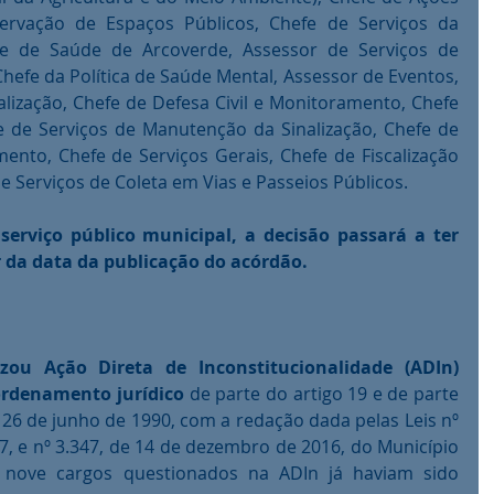
ervação de Espaços Públicos, Chefe de Serviços da 
e de Saúde de Arcoverde, Assessor de Serviços de 
efe da Política de Saúde Mental, Assessor de Eventos, 
alização, Chefe de Defesa Civil e Monitoramento, Chefe 
e de Serviços de Manutenção da Sinalização, Chefe de 
ento, Chefe de Serviços Gerais, Chefe de Fiscalização 
e Serviços de Coleta em Vias e Passeios Públicos.
erviço público municipal, a decisão passará a ter 
r da data da publicação do acórdão.
zou Ação Direta de Inconstitucionalidade (ADIn) 
ordenamento jurídico
 de parte do artigo 19 e de parte 
e 26 de junho de 1990, com a redação dada pelas Leis nº 
7, e nº 3.347, de 14 de dezembro de 2016, do Município 
 nove cargos questionados na ADIn já haviam sido 