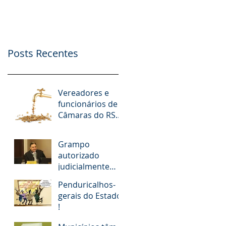
nº. 9.412/2018
Possibilidade de
Apoio Financeiro,
Publicidade e Patro
Posts Recentes
Vereadores e
funcionários de
Câmaras do RS
receberam R$ 15
milhões em
Grampo
diárias; veja
autorizado
situação de cada
judicialmente
revela
Penduricalhos-
desembargador
gerais do Estado
pedindo “vaga
!
fantasma” para
esposa, filho e so