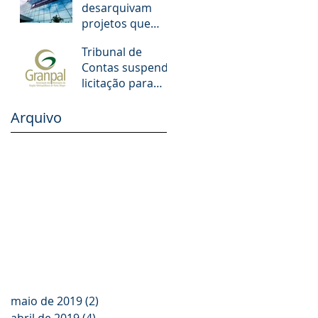
desarquivam
municipais de
projetos que
POA. O que
aumentam
muda!
Tribunal de
salários de juízes
Contas suspende
e promotores
licitação para
escolas dos
Municípios da
Arquivo
GRANPAL
maio de 2019
(2)
2 posts