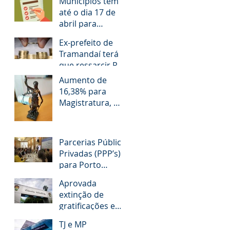
Municípios têm
até o dia 17 de
abril para
responder
Ex-prefeito de
questionário
Tramandaí terá
que ressarcir R$
1,2 milhão aos
Aumento de
cofres públicos
16,38% para
Magistratura, MP,
TCE e Defensoria
Pública do RS é
questionado
Parcerias Público
Privadas (PPP’s)
para Porto
Alegre!
Aprovada
extinção de
gratificações e
avanços aos
TJ e MP
servidores