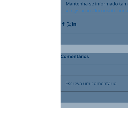
Mantenha-se informado tamb
#Legislacão
#Inconstituciona
Comentários
Escreva um comentário