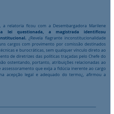
, a relatoria ficou com a Desembargadora Marilene 
a lei questionada, a magistrada identificou 
stitucional.
 ¿Revela flagrante inconstitucionalidade 
lguns cargos com provimento por comissão destinados 
cnicas e burocráticas, sem qualquer vínculo direto ao 
to de diretrizes das políticas traçadas pelo Chefe do 
não ostentando, portanto, atribuições relacionadas ao 
 e assessoramento que exija a fidúcia inerente ao cargo 
 na acepção legal e adequado do termo¿, afirmou a 
______________________________________________________