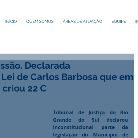
INÍCIO
QUEM SOMOS
ÁREAS DE ATUAÇÃO
EQUIPE
I
ssão. Declarada
l Lei de Carlos Barbosa que em
criou 22 C
Tribunal de Justiça do Rio 
Grande do Sul declarou 
inconstitucional parte da 
legislação do Município de 