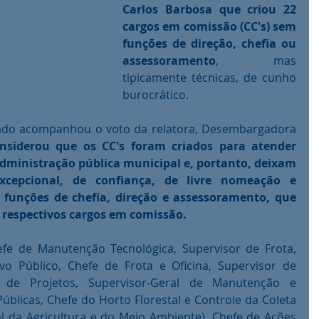
Carlos Barbosa que criou 22 
cargos em comissão (CC's) sem 
funções de direção, chefia ou 
assessoramento
, mas 
tipicamente técnicas, de cunho 
burocrático.
iado acompanhou o voto da relatora, Desembargadora 
nsiderou que os CC's foram criados para atender 
inistração pública municipal e, portanto, deixam 
xcepcional, de confiança, de livre nomeação e 
 funções de chefia, direção e assessoramento, que 
respectivos cargos em comissão.
efe de Manutenção Tecnológica, Supervisor de Frota, 
vo Público, Chefe de Frota e Oficina, Supervisor de 
e de Projetos, Supervisor-Geral de Manutenção e 
blicas, Chefe do Horto Florestal e Controle da Coleta 
al da Agricultura e do Meio Ambiente), Chefe de Ações 