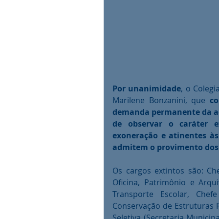
Por unanimidade
, o Coleg
Marilene Bonzanini, que 
co
demanda permanente da adm
de observar o caráter e
exoneração e atinentes às
admitem o provimento dos 
Os cargos extintos são: Ch
Oficina, Patrimônio e Arqui
Transporte Escolar, Chef
Conservação de Estruturas Pú
Seletiva (Secretaria Municip