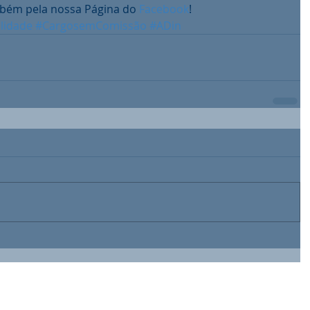
ém pela nossa Página do 
Facebook
!
lidade
#CargosemComissão
#ADin