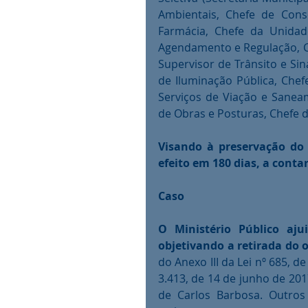
Ambientais, Chefe de Cons
Farmácia, Chefe da Unidad
Agendamento e Regulação, Ch
Supervisor de Trânsito e Sin
de Iluminação Pública, Chef
Serviços de Viação e Saneam
de Obras e Posturas, Chefe d
Visando à preservação do s
efeito em 180 dias, a conta
Caso
O Ministério Público ajui
objetivando a retirada do 
do Anexo III da Lei nº 685, d
3.413, de 14 de junho de 201
de Carlos Barbosa. Outros