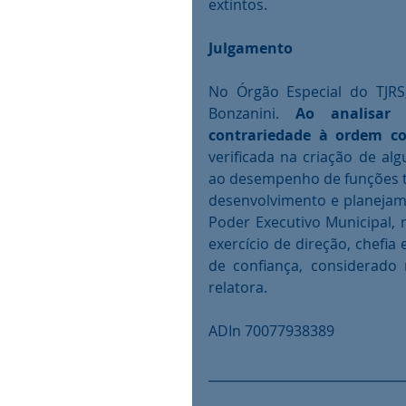
extintos. 
Julgamento
No Órgão Especial do TJRS
Bonzanini. 
Ao analisar 
contrariedade à ordem con
verificada na criação de a
ao desempenho de funções té
desenvolvimento e planejamen
Poder Executivo Municipal, 
exercício de direção, chefia
de confiança, considerado
relatora.
ADIn 70077938389
_______________________________