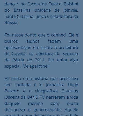
dançar na Escola de Teatro Bolshoi 
do Brasil,na unidade de Joinvile, 
Santa Catarina, única unidade fora da 
Rússia.
Foi nesse ponto que o conheci. Ele e 
outros alunos faziam uma 
apresentação em frente à prefeitura 
de Guaíba, na abertura da Semana 
da Pátria de 2011. Ele tinha algo 
especial. Me apaixonei!
Ali tinha uma história que precisava 
ser contada e o jornalista Filipe 
Peixoto e o cinegrafista Glaucius 
Oliveira da BAND TV narraram a vida 
daquele menino com muita 
delicadeza e generosidade. Aquele 
gurizinho que despertou para o balé 