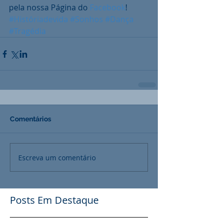
pela nossa Página do 
Facebook
!
#Históriadevida
#Sonhos
#Dança
#Tragédia
Comentários
Escreva um comentário
Posts Em Destaque