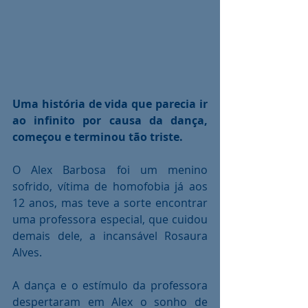
Uma história de vida que parecia ir 
ao infinito por causa da dança, 
começou e terminou tão triste.
O Alex Barbosa foi um menino 
sofrido, vítima de homofobia já aos 
12 anos, mas teve a sorte encontrar 
uma professora especial, que cuidou 
demais dele, a incansável Rosaura 
Alves.
A dança e o estímulo da professora 
despertaram em Alex o sonho de 