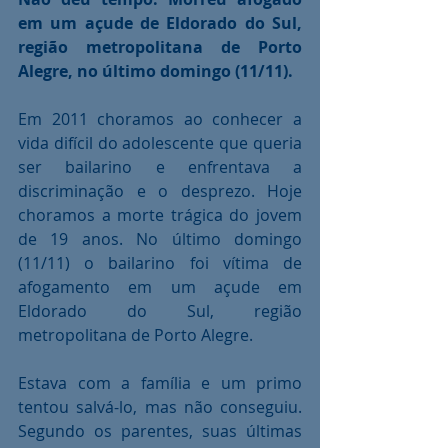
em um açude de Eldorado do Sul, 
região metropolitana de Porto 
Alegre, no último domingo (11/11).
Em 2011 choramos ao conhecer a 
vida difícil do adolescente que queria 
ser bailarino e enfrentava a 
discriminação e o desprezo. Hoje 
choramos a morte trágica do jovem 
de 19 anos. No último domingo 
(11/11) o bailarino foi vítima de 
afogamento em um açude em 
Eldorado do Sul, região 
metropolitana de Porto Alegre.
Estava com a família e um primo 
tentou salvá-lo, mas não conseguiu. 
Segundo os parentes, suas últimas 