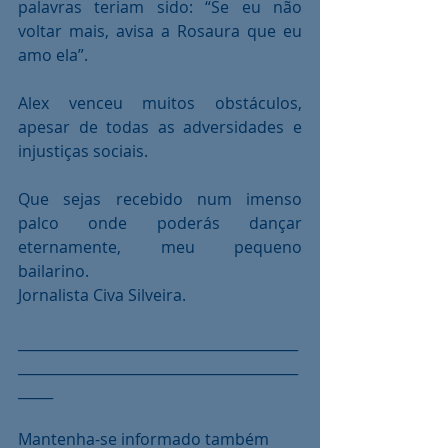
palavras teriam sido: “Se eu não 
voltar mais, avisa a Rosaura que eu 
amo ela”.
Alex venceu muitos obstáculos, 
apesar de todas as adversidades e 
injustiças sociais.
Que sejas recebido num imenso 
palco onde poderás dançar 
eternamente, meu pequeno 
bailarino.
Jornalista Civa Silveira.
________________________________________
________________________________________
_____
Mantenha-se informado também 