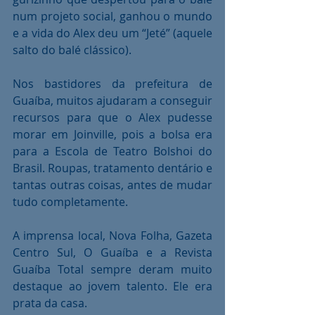
num projeto social, ganhou o mundo 
e a vida do Alex deu um “Jeté” (aquele 
salto do balé clássico).
Nos bastidores da prefeitura de 
Guaíba, muitos ajudaram a conseguir 
recursos para que o Alex pudesse 
morar em Joinville, pois a bolsa era 
para a Escola de Teatro Bolshoi do 
Brasil. Roupas, tratamento dentário e 
tantas outras coisas, antes de mudar 
tudo completamente.
A imprensa local, Nova Folha, Gazeta 
Centro Sul, O Guaíba e a Revista 
Guaíba Total sempre deram muito 
destaque ao jovem talento. Ele era 
prata da casa.