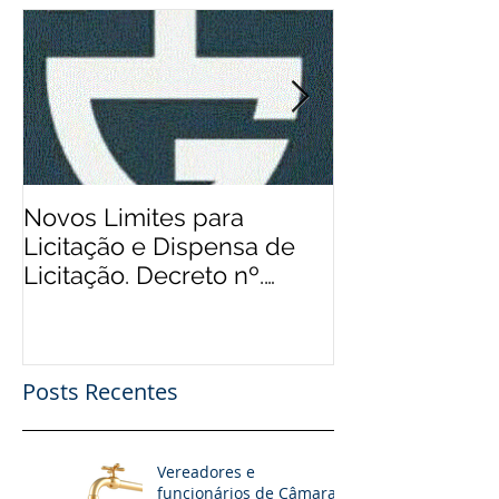
Novos Limites para
Aos Pequenos 
Licitação e Dispensa de
Rádios Comuni
Licitação. Decreto nº.
Possibilidade
9.412/2018
Financeiro, Pu
Patro
Posts Recentes
Vereadores e
funcionários de Câmaras