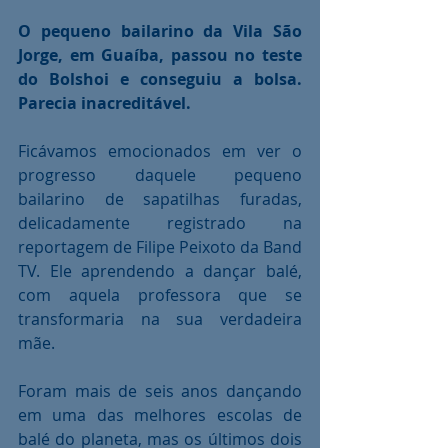
O pequeno bailarino da Vila São 
Jorge, em Guaíba, passou no teste 
do Bolshoi e conseguiu a bolsa. 
Parecia inacreditável.
Ficávamos emocionados em ver o 
progresso daquele pequeno 
bailarino de sapatilhas furadas, 
delicadamente registrado na 
reportagem de Filipe Peixoto da Band 
TV. Ele aprendendo a dançar balé, 
com aquela professora que se 
transformaria na sua verdadeira 
mãe.
Foram mais de seis anos dançando 
em uma das melhores escolas de 
balé do planeta, mas os últimos dois 