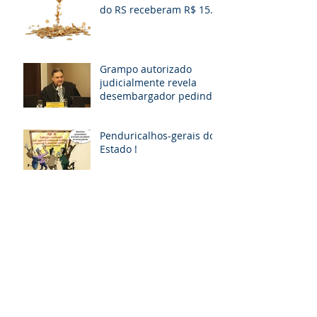
do RS receberam R$ 15
milhões em diárias; veja
situação de cada
Grampo autorizado
judicialmente revela
desembargador pedindo
“vaga fantasma” para
esposa, filho e so
Penduricalhos-gerais do
Estado !
Municípios têm até o dia
17 de abril para
responder questionário
Ex-prefeito de Tramandaí
terá que ressarcir R$ 1,2
milhão aos cofres
públicos