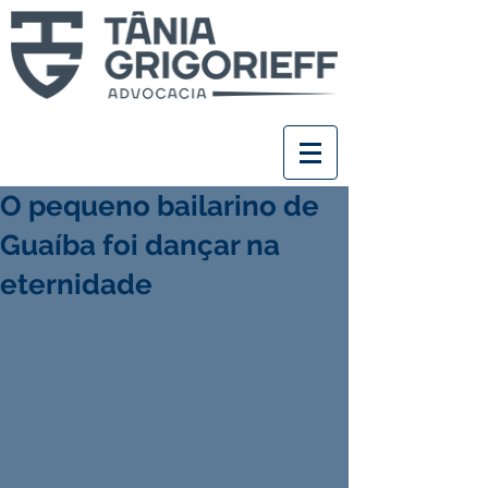
O pequeno bailarino de
Guaíba foi dançar na
eternidade