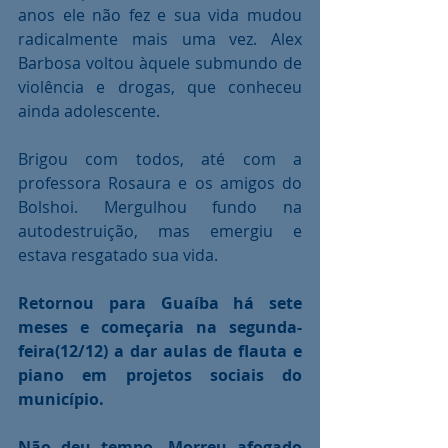
anos ele não fez e sua vida mudou 
radicalmente mais uma vez. Alex 
Barbosa voltou àquele submundo de 
violência e drogas, que conheceu 
ainda adolescente.
Brigou com todos, até com a 
professora Rosaura e os amigos do 
Bolshoi. Mergulhou fundo na 
autodestruição, mas emergiu e 
estava resgatado sua vida.
Retornou para Guaíba há sete 
meses e começaria na segunda-
feira(12/12) a dar aulas de flauta e 
piano em projetos sociais do 
município.
Não deu tempo. Morreu afogado 