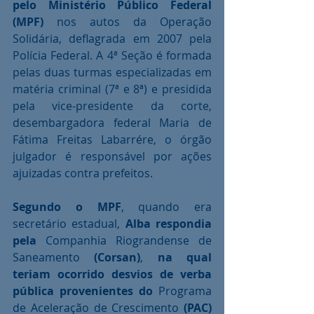
pelo Ministério Público Federal 
(MPF)
 nos autos da Operação 
Solidária, deflagrada em 2007 pela 
Polícia Federal. A 4ª Seção é formada 
pelas duas turmas especializadas em 
matéria criminal (7ª e 8ª) e presidida 
pela vice-presidente da corte, 
desembargadora federal Maria de 
Fátima Freitas Labarrére, o órgão 
julgador é responsável por ações 
ajuizadas contra prefeitos.
Segundo o MPF
, quando era 
secretário estadual, 
Alba respondia 
pela
 Companhia Riograndense de 
Saneamento 
(Corsan)
, 
na qual 
teriam ocorrido desvios de verba 
pública provenientes do
 Programa 
de Aceleração de Crescimento 
(PAC)