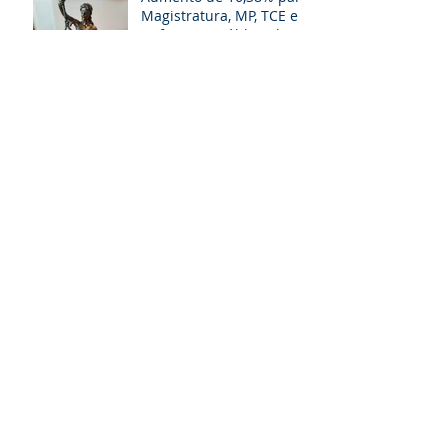
Magistratura, MP, TCE e
Defensoria Pública do RS
é questionado
Parcerias Público
Privadas (PPP’s) para
Porto Alegre!
Aprovada extinção de
gratificações e avanços
aos servidores
municipais de POA. O
que muda!
TJ e MP desarquivam
projetos que aumentam
salários de juízes e
promotores
Tribunal de Contas