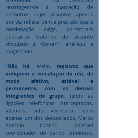
restringem-se à marcação de 
encontros, cujos assuntos, apenas 
por via reflexa, sem a precisão que a 
condenação exige, permitiram 
deduzir-se tratar-se de assunto 
vinculado à Corsan”, analisou a 
magistrada.
“
Não há
, assim, 
registros que 
indiquem a vinculação do réu, de 
modo efetivo, estável e 
permanente, com os demais 
integrantes do grupo
, tendo as 
ligações telefônicas interceptadas, 
ademais, sido verificadas com 
apenas um dos denunciados, Marco 
Antônio Camino, possível 
coordenador do bando criminoso. 