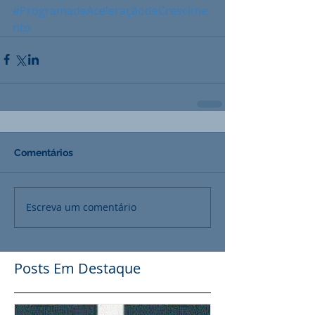
#ProgramadeAceleraçãodeCrescime
nto
Comentários
Escreva um comentário
Posts Em Destaque