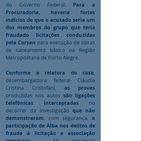
do Governo Federal. 
Para a 
Procuradoria, haveria fortes 
indícios de que o acusado seria um 
dos membros do grupo que teria 
fraudado licitações conduzidas 
pela Corsan 
para execução de obras 
de saneamento básico na Região 
Metropolitana de Porto Alegre.
Conforme a relatora do caso
, 
desembargadora federal Cláudia 
Cristina Cristofani, 
as provas
produzidas nos autos 
são ligações 
telefônicas interceptadas
 no 
decorrer da investigação 
que não 
demonstraram
, com segurança, 
a 
participação de Alba nos delitos de 
fraude à licitação e associação 
criminosa.
  “As conversas 