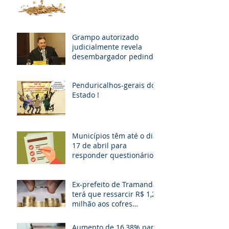
milhões em diárias; veja
situação de cada
Grampo autorizado
judicialmente revela
desembargador pedindo
“vaga fantasma” para
esposa, filho e so
Penduricalhos-gerais do
Estado !
Municípios têm até o dia
17 de abril para
responder questionário
Ex-prefeito de Tramandaí
terá que ressarcir R$ 1,2
milhão aos cofres
públicos
Aumento de 16,38% para