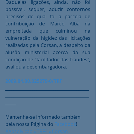
Daquelas ligações, ainda, não foi 
possível, sequer, aduzir contornos 
precisos de qual foi a parcela de 
contribuição de Marco Alba na 
empreitada que culminou na 
vulneração da higidez das licitações 
realizadas pela Corsan, a despeito da 
alusão ministerial acerca da sua 
condição de "facilitador das fraudes", 
avaliou a desembargadora.
2009.04.00.025279-0/TRF
________________________________________
________________________________________
_____
Mantenha-se informado também 
pela nossa Página do 
Facebook
!
#Absolvição
#TRF4
#Corsan