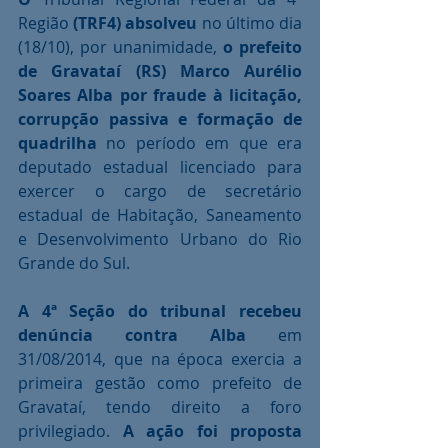
Região 
(TRF4) absolveu
 no último dia 
(18/10), por unanimidade,
 o prefeito 
de Gravataí (RS) Marco Aurélio 
Soares Alba por fraude à licitação, 
corrupção passiva e formação de 
quadrilha
 no período em que era 
deputado estadual licenciado para 
exercer o cargo de secretário 
estadual de Habitação, Saneamento 
e Desenvolvimento Urbano do Rio 
Grande do Sul.
A 4ª Seção do tribunal recebeu 
denúncia contra Alba
 em 
31/08/2014, que na época exercia a 
primeira gestão como prefeito de 
Gravataí, tendo direito a foro 
privilegiado. 
A ação foi proposta 