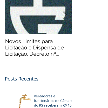
Novos Limites para
Aos Pequenos 
Licitação e Dispensa de
Rádios Comuni
Licitação. Decreto nº.
Possibilidade
9.412/2018
Financeiro, Pu
Patro
Posts Recentes
Vereadores e
funcionários de Câmaras
do RS receberam R$ 15