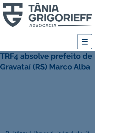
TRF4 absolve prefeito de
Gravataí (RS) Marco Alba
O
 Tribunal Regional Federal da 4ª 