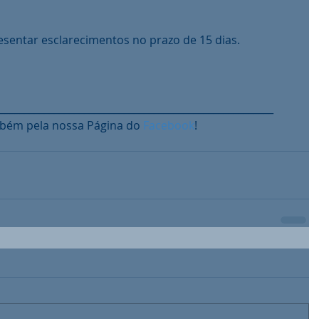
 
sentar esclarecimentos no prazo de 15 dias.
_______________________________________________________
bém pela nossa Página do
 Facebook
!