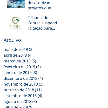
desarquivam
municipais de
projetos que
POA. O que
aumentam
muda!
Tribunal de
salários de juízes
Contas suspende
e promotores
licitação para
escolas dos
Municípios da
Arquivo
GRANPAL
maio de 2019
(2)
2 posts
abril de 2019
(4)
4 posts
março de 2019
(5)
5 posts
fevereiro de 2019
(3)
3 posts
janeiro de 2019
(3)
3 posts
dezembro de 2018
(4)
4 posts
novembro de 2018
(3)
3 posts
outubro de 2018
(11)
11 posts
setembro de 2018
(4)
4 posts
agosto de 2018
(8)
8 posts
julho de 2018
(9)
9 posts