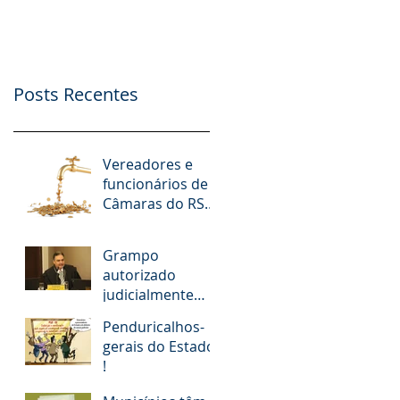
nº. 9.412/2018
Possibilidade de
Apoio Financeiro,
Publicidade e Patro
Posts Recentes
Vereadores e
funcionários de
Câmaras do RS
receberam R$ 15
milhões em
Grampo
diárias; veja
autorizado
situação de cada
judicialmente
revela
Penduricalhos-
desembargador
gerais do Estado
pedindo “vaga
!
fantasma” para
esposa, filho e so