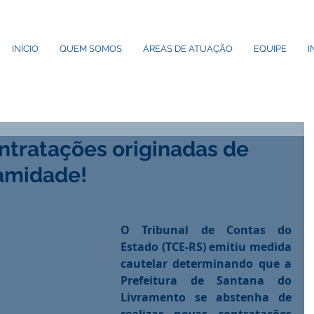
INÍCIO
QUEM SOMOS
ÁREAS DE ATUAÇÃO
EQUIPE
I
tratações originadas de
amidade!
O Tribunal de Contas do 
Estado (TCE-RS) emitiu medida 
cautelar determinando que a 
Prefeitura de Santana do 
Livramento se abstenha de 