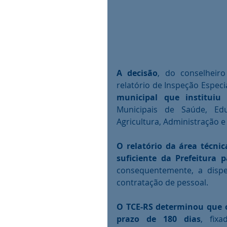
A decisão
, do conselheiro
relatório de Inspeção Especia
municipal que instituiu
Municipais de Saúde, Edu
Agricultura, Administração e 
O relatório da área técni
suficiente da Prefeitura 
consequentemente, a dispen
contratação de pessoal.
O TCE-RS determinou que o
prazo de 180 dias
, fixa