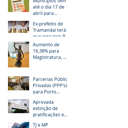
Municípios têm
até o dia 17 de
abril para
responder
Ex-prefeito de
questionário
Tramandaí terá
que ressarcir R$
1,2 milhão aos
Aumento de
cofres públicos
16,38% para
Magistratura, MP,
TCE e Defensoria
Pública do RS é
questionado
Parcerias Público
Privadas (PPP’s)
para Porto
Alegre!
Aprovada
extinção de
gratificações e
avanços aos
TJ e MP
servidores