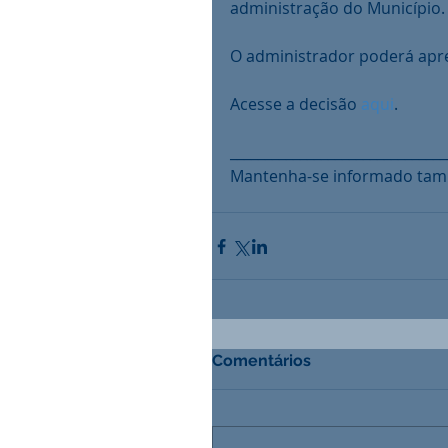
administração do Município.
O administrador poderá apre
Acesse a decisão 
aqui
. 
_______________________________
Mantenha-se informado tam
Comentários