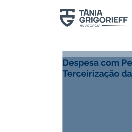
Despesa com Pe
Terceirização d