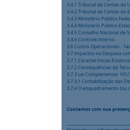
3.4.1 Tribunal de Contas da 
3.4.2 Tribunal de Contas do 
3.4.3 Ministério Público Feder
3.4.4 Ministério Público Esta
3.4.5 Conselho Nacional de 
3.4.6 Controle Interno.
3.6 Custos Operacionais - Ta
3.7 Impactos na Despesa co
3.7.1 Características Essencia
3.7.2 Consequências da Terce
3.7.3 Lei Complementar 101/2
3.7.3.1 Contabilização das D
3.7.4 O enquadramento (ou n
Contamos com sua presenç
_______________________________