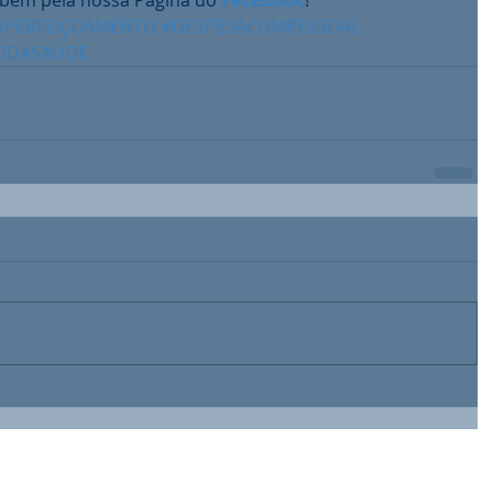
ém pela nossa Página do 
Facebook
!
APERFEIÇOAMENTO
#DESPESACOMPESSOAL
ÃODASAÚDE