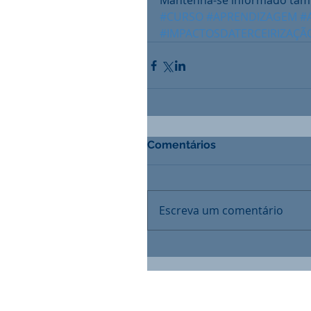
Mantenha-se informado tamb
#CURSO
#APRENDIZAGEM
#
#IMPACTOSDATERCEIRIZAÇ
Comentários
Escreva um comentário