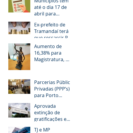
Municípios têm
até o dia 17 de
abril para
responder
Ex-prefeito de
questionário
Tramandaí terá
que ressarcir R$
1,2 milhão aos
Aumento de
cofres públicos
16,38% para
Magistratura, MP,
TCE e Defensoria
Pública do RS é
questionado
Parcerias Público
Privadas (PPP’s)
para Porto
Alegre!
Aprovada
extinção de
gratificações e
avanços aos
TJ e MP
servidores