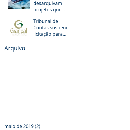
desarquivam
municipais de
projetos que
POA. O que
aumentam
muda!
Tribunal de
salários de juízes
Contas suspende
e promotores
licitação para
escolas dos
Municípios da
Arquivo
GRANPAL
maio de 2019
(2)
2 posts