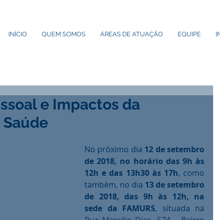
INÍCIO
QUEM SOMOS
ÁREAS DE ATUAÇÃO
EQUIPE
I
ssoal e Impactos da
a Saúde
No próximo dia 
12 de setembro 
de 2018, no horário das 9h às 
12h e das 13h30 às 17h
, como 
também, no dia 
13 de setembro 
de 2018, das 9h às 12h, na 
sede da FAMURS
, situada na 