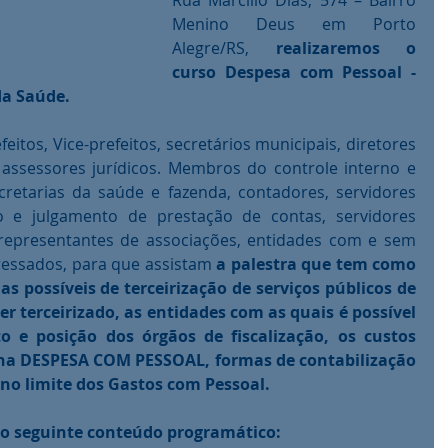
Rua Marcílio Dias, 574 – Bairro 
Menino Deus em Porto 
Alegre/RS, 
realizaremos o 
curso Despesa com Pessoal - 
da Saúde.
itos, Vice-prefeitos, secretários municipais, diretores 
assessores jurídicos. Membros do controle interno e 
cretarias da saúde e fazenda, contadores, servidores 
o e julgamento de prestação de contas, servidores 
 representantes de associações, entidades com e sem 
eressados, para que assistam 
a palestra que tem como 
as possíveis de terceirização de serviços públicos de 
r terceirizado, as entidades com as quais é possível 
o e posição dos órgãos de fiscalização, os custos 
 na DESPESA COM PESSOAL, formas de contabilização 
no limite dos Gastos com Pessoal.
 o seguinte conteúdo programático: