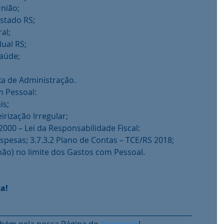
União;
Estado RS;
al;
dual RS;
Saúde;
xa de Administração.
m Pessoal:
is;
irização Irregular;
000 – Lei da Responsabilidade Fiscal:
espesas; 3.7.3.2 Plano de Contas – TCE/RS 2018;
ão) no limite dos Gastos com Pessoal.
a!
_______________________________________________________