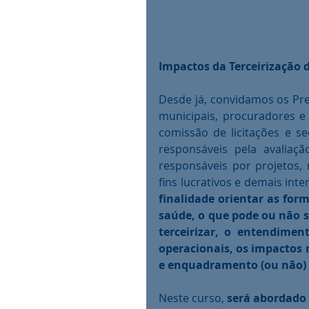
Impactos da Terceirização 
Desde já, convidamos os Prefe
municipais, procuradores e 
comissão de licitações e se
responsáveis pela avaliaçã
responsáveis por projetos,
fins lucrativos e demais int
finalidade orientar as form
saúde, o que pode ou não se
terceirizar, o entendiment
operacionais, os impactos
e enquadramento (ou não) 
Neste curso, 
será abordado