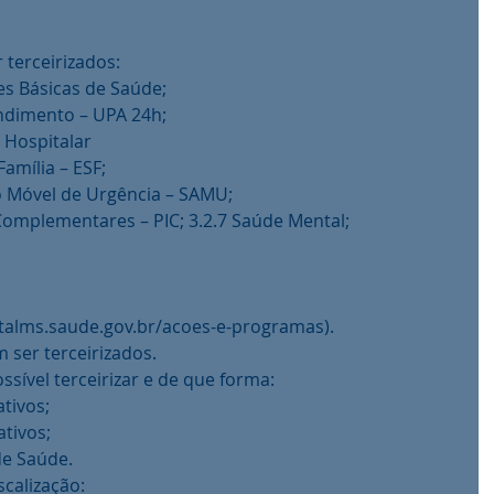
 terceirizados:
es Básicas de Saúde;
ndimento – UPA 24h;
e Hospitalar
Família – ESF;
o Móvel de Urgência – SAMU;
e Complementares – PIC; 3.2.7 Saúde Mental;
rtalms.saude.gov.br/acoes-e-programas).
 ser terceirizados.
ssível terceirizar e de que forma:
ativos;
ativos;
de Saúde.
scalização: