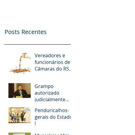
nº. 9.412/2018
Possibilidade de
Apoio Financeiro,
Publicidade e Patro
Posts Recentes
Vereadores e
funcionários de
Câmaras do RS
receberam R$ 15
milhões em
Grampo
diárias; veja
autorizado
situação de cada
judicialmente
revela
Penduricalhos-
desembargador
gerais do Estado
pedindo “vaga
!
fantasma” para
esposa, filho e so