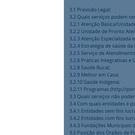
3.1 Previsão Legal;
3.2 Quais serviços podem ser
3.2.1 Atenção Básica/Unidad
3.2.2 Unidade de Pronto Ate
3.2.3 Atenção Especializada 
3.2.4 Estratégia de saúde da 
3.2.5 Serviço de Atendiment
3.2.6 Práticas Integrativas 
3.2.8 Saúde Bucal;
3.2.9 Melhor em Casa;
3.2.10 Saúde Indígena;
3.2.11 Programas (http://po
3.3 Quais serviços não podem
3.4 Com quais entidades é po
3.4.1 Entidades sem fins lucr
3.4.2 Entidades com fins lucr
3.4.3 Fundações Municipais 
3.5 Posição dos Órgãos de Fi