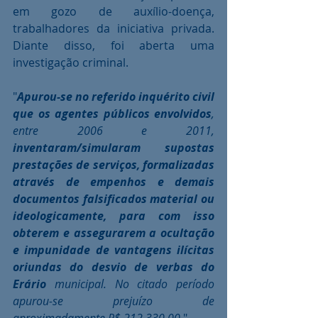
em gozo de auxílio-doença, 
trabalhadores da iniciativa privada. 
Diante disso, foi aberta uma 
investigação criminal.
"
Apurou-se no referido inquérito civil 
que os agentes públicos envolvidos
, 
entre 2006 e 2011, 
inventaram/simularam supostas 
prestações de serviços, formalizadas 
através de empenhos e demais 
documentos falsificados material ou 
ideologicamente, para com isso 
obterem e assegurarem a ocultação 
e impunidade de vantagens ilícitas 
oriundas do desvio de verbas do 
Erário
 municipal. No citado período 
apurou-se prejuízo de 
aproximadamente R$ 212.330,00.
"