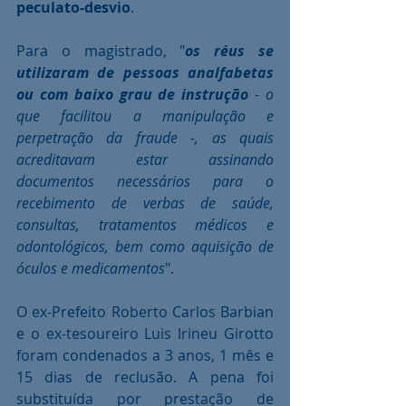
peculato-desvio
.
Para o magistrado, "
os réus se 
utilizaram de pessoas analfabetas 
ou com baixo grau de instrução
 - o 
que facilitou a manipulação e 
perpetração da fraude -, as quais 
acreditavam estar assinando 
documentos necessários para o 
recebimento de verbas de saúde, 
consultas, tratamentos médicos e 
odontológicos, bem como aquisição de 
óculos e medicamentos
".
O ex-Prefeito Roberto Carlos Barbian 
e o ex-tesoureiro Luis Irineu Girotto 
foram condenados a 3 anos, 1 mês e 
15 dias de reclusão. A pena foi 
substituída por prestação de 