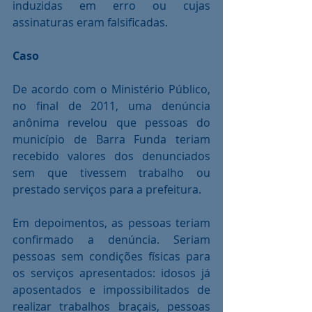
induzidas em erro ou cujas 
assinaturas eram falsificadas.
Caso
De acordo com o Ministério Público, 
no final de 2011, uma denúncia 
anônima revelou que pessoas do 
município de Barra Funda teriam 
recebido valores dos denunciados 
sem que tivessem trabalho ou 
prestado serviços para a prefeitura.
Em depoimentos, as pessoas teriam 
confirmado a denúncia. Seriam 
pessoas sem condições físicas para 
os serviços apresentados: idosos já 
aposentados e impossibilitados de 
realizar trabalhos braçais, pessoas 