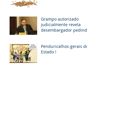
milhões em diárias; veja
situação de cada
Grampo autorizado
judicialmente revela
desembargador pedindo
“vaga fantasma” para
esposa, filho e so
Penduricalhos-gerais do
Estado !
Municípios têm até o dia
17 de abril para
responder questionário
Ex-prefeito de Tramandaí
terá que ressarcir R$ 1,2
milhão aos cofres
públicos
Aumento de 16,38% para