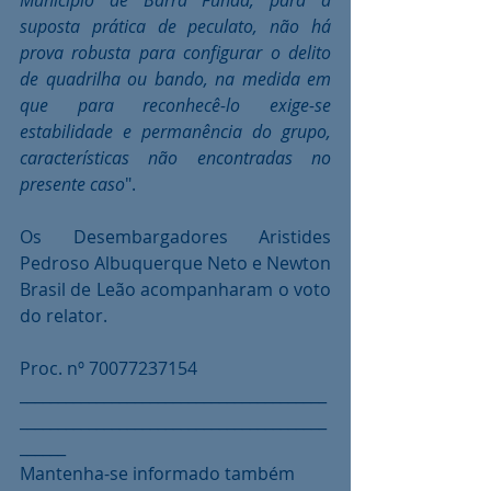
suposta prática de peculato, não há 
prova robusta para configurar o delito 
de quadrilha ou bando, na medida em 
que para reconhecê-lo exige-se 
estabilidade e permanência do grupo, 
características não encontradas no 
presente caso
".
Os Desembargadores Aristides 
Pedroso Albuquerque Neto e Newton 
Brasil de Leão acompanharam o voto 
do relator.
Proc. nº 70077237154
________________________________________
________________________________________
______
Mantenha-se informado também 