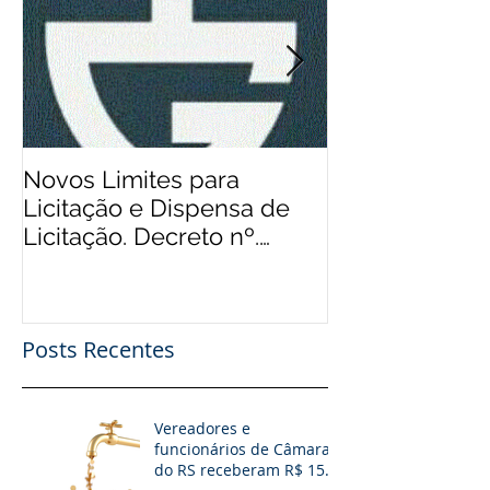
Novos Limites para
Aos Pequenos 
Licitação e Dispensa de
Rádios Comuni
Licitação. Decreto nº.
Possibilidade
9.412/2018
Financeiro, Pu
Patro
Posts Recentes
Vereadores e
funcionários de Câmaras
do RS receberam R$ 15