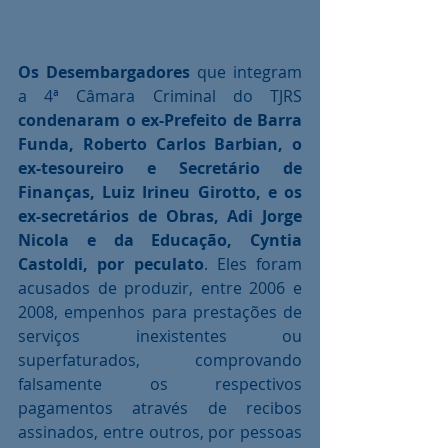
Os Desembargadores 
que integram 
a 4ª Câmara Criminal do TJRS 
condenaram o ex-Prefeito de Barra 
Funda, Roberto Carlos Barbian, o 
ex-tesoureiro e Secretário de 
Finanças, Luiz Irineu Girotto, e os 
ex-secretários de Obras, Adi Jorge 
Nicola e da Educação, Cyntia 
Castoldi, por peculato
. Eles foram 
acusados de produzir, entre 2006 e 
2008, empenhos para prestações de 
serviços inexistentes ou 
superfaturados, comprovando 
falsamente os respectivos 
pagamentos através de recibos 
assinados, entre outros, por pessoas 