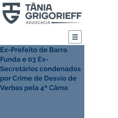
Ex-Prefeito de Barra
Funda e 03 Ex-
Secretários condenados
por Crime de Desvio de
Verbas pela 4ª Câma