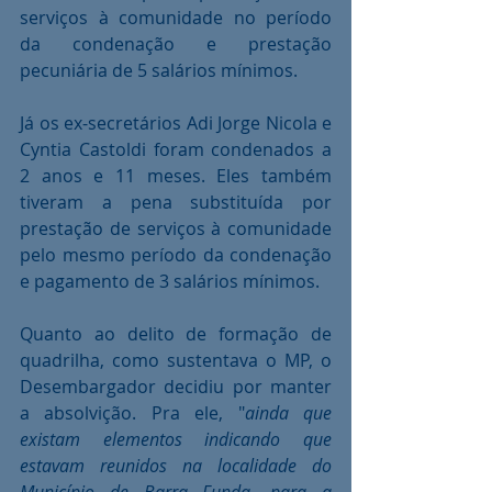
serviços à comunidade no período 
da condenação e prestação 
pecuniária de 5 salários mínimos.
Já os ex-secretários Adi Jorge Nicola e 
Cyntia Castoldi foram condenados a 
2 anos e 11 meses. Eles também 
tiveram a pena substituída por 
prestação de serviços à comunidade 
pelo mesmo período da condenação 
e pagamento de 3 salários mínimos.
Quanto ao delito de formação de 
quadrilha, como sustentava o MP, o 
Desembargador decidiu por manter 
a absolvição. Pra ele, "
ainda que 
existam elementos indicando que 
estavam reunidos na localidade do 
Município de Barra Funda, para a 