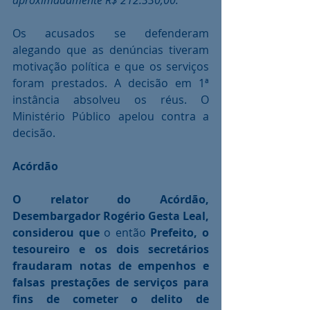
Os acusados se defenderam 
alegando que as denúncias tiveram 
motivação política e que os serviços 
foram prestados. A decisão em 1ª 
instância absolveu os réus. O 
Ministério Público apelou contra a 
decisão.
Acórdão
O relator do Acórdão, 
Desembargador Rogério Gesta Leal, 
considerou que
 o então 
Prefeito, o 
tesoureiro e os dois secretários 
fraudaram notas de empenhos e 
falsas prestações de serviços para 
fins de cometer o delito de 