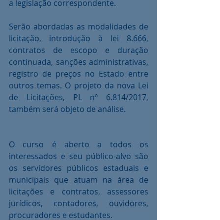
a legislação correspondente.
Serão abordadas as modalidades de 
licitação, introdução à lei 8.666, 
contratos de escopo e duração 
continuada, sanções administrativas, 
registro de preços no Estado entre 
outros temas. O projeto da nova Lei 
de Licitações, PL nº 6.814/2017, 
também será objeto de análise.
O curso é aberto a todos os 
interessados e seu público-alvo são 
os servidores públicos estaduais e 
municipais que atuam na área de 
licitações e contratos, assessores 
jurídicos, contadores, ouvidores, 
procuradores e estudantes.