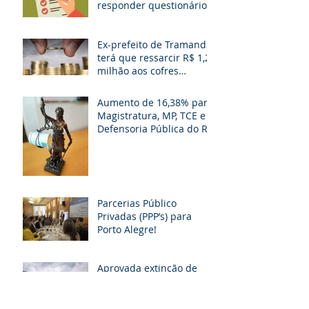
responder questionário
Ex-prefeito de Tramandaí
terá que ressarcir R$ 1,2
milhão aos cofres
públicos
Aumento de 16,38% para
Magistratura, MP, TCE e
Defensoria Pública do RS
é questionado
Parcerias Público
Privadas (PPP’s) para
Porto Alegre!
Aprovada extinção de
gratificações e avanços
aos servidores
municipais de POA. O