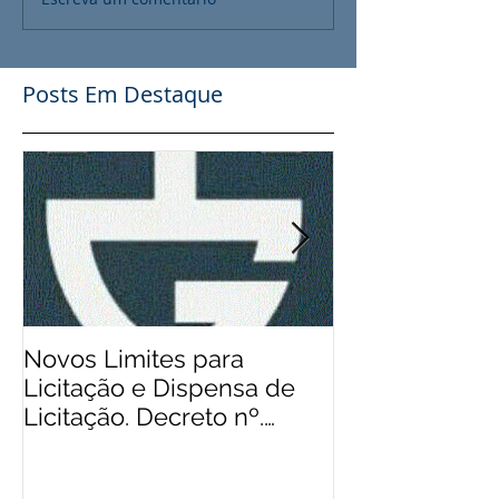
Posts Em Destaque
Novos Limites para
Aos Pequenos 
Licitação e Dispensa de
Rádios Comuni
Licitação. Decreto nº.
Possibilidade
9.412/2018
Financeiro, Pu
Patro