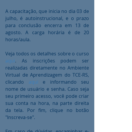
A capacitação, que inicia no dia 03 de 
julho, é autoinstrucional, e o prazo 
para conclusão encerra em 13 de 
agosto. A carga horária é de 20 
horas/aula.
Veja todos os detalhes sobre o curso 
aqui
. As inscrições podem ser 
realizadas diretamente no Ambiente 
Virtual de Aprendizagem do TCE-RS, 
clicando 
aqui
 e informando seu 
nome de usuário e senha. Caso seja 
seu primeiro acesso, você pode criar 
sua conta na hora, na parte direita 
da tela. Por fim, clique no botão 
"Inscreva-se".
Em caso de dúvidas, encaminhar e-