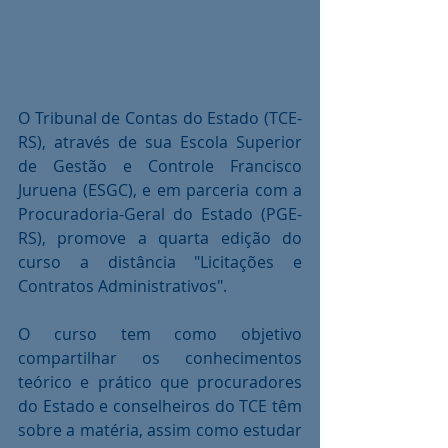
O Tribunal de Contas do Estado (TCE-
RS), através de sua Escola Superior 
de Gestão e Controle Francisco 
Juruena (ESGC), e em parceria com a 
Procuradoria-Geral do Estado (PGE-
RS), promove a quarta edição do 
curso a distância "Licitações e 
Contratos Administrativos".
O curso tem como objetivo 
compartilhar os conhecimentos 
teórico e prático que procuradores 
do Estado e conselheiros do TCE têm 
sobre a matéria, assim como estudar 