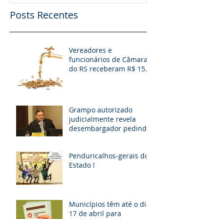
Posts Recentes
Vereadores e
funcionários de Câmaras
do RS receberam R$ 15
milhões em diárias; veja
situação de cada
Grampo autorizado
judicialmente revela
desembargador pedindo
“vaga fantasma” para
esposa, filho e so
Penduricalhos-gerais do
Estado !
Municípios têm até o dia
17 de abril para