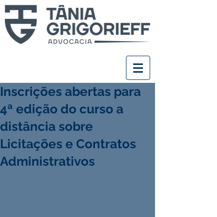
Inscrições abertas para
4ª edição do curso a
distância sobre
Licitações e Contratos
Administrativos