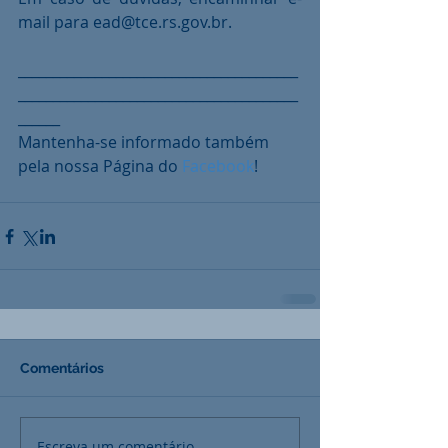
mail para ead@tce.rs.gov.br.
________________________________________
________________________________________
______
Mantenha-se informado também 
pela nossa Página do 
Facebook
!
Comentários
Escreva um comentário