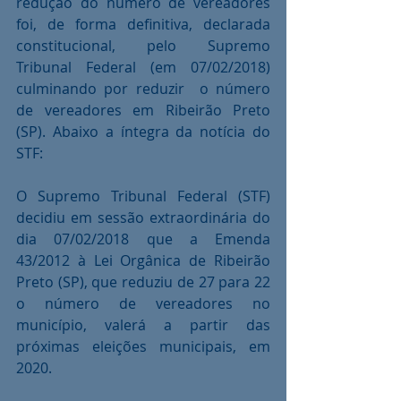
redução do número de vereadores 
foi, de forma definitiva, declarada 
constitucional, pelo Supremo 
Tribunal Federal (em 07/02/2018) 
culminando por reduzir  o número 
de vereadores em Ribeirão Preto 
(SP). Abaixo a íntegra da notícia do 
STF:
O Supremo Tribunal Federal (STF) 
decidiu em sessão extraordinária do 
dia 07/02/2018 que a Emenda 
43/2012 à Lei Orgânica de Ribeirão 
Preto (SP), que reduziu de 27 para 22 
o número de vereadores no 
município, valerá a partir das 
próximas eleições municipais, em 
2020.