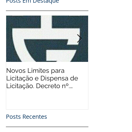
Posts Em Destaque
Novos Limites para
Aos Pequenos 
Licitação e Dispensa de
Rádios Comuni
Licitação. Decreto nº.
Possibilidade
9.412/2018
Financeiro, Pu
Patro
Posts Recentes