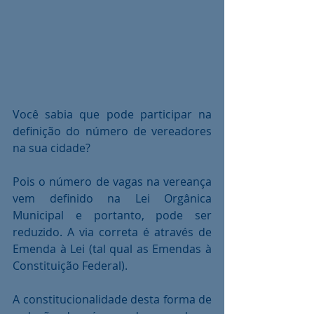
Você sabia que pode participar na 
definição do número de vereadores 
na sua cidade?
Pois o número de vagas na vereança 
vem definido na Lei Orgânica 
Municipal e portanto, pode ser 
reduzido. A via correta é através de 
Emenda à Lei (tal qual as Emendas à 
Constituição Federal).
A constitucionalidade desta forma de 