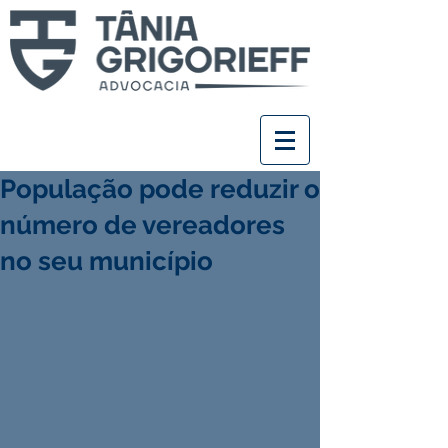
População pode reduzir o
número de vereadores
no seu município