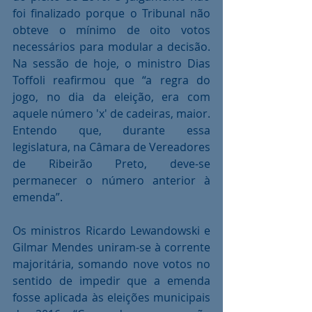
foi finalizado porque o Tribunal não 
obteve o mínimo de oito votos 
necessários para modular a decisão. 
Na sessão de hoje, o ministro Dias 
Toffoli reafirmou que “a regra do 
jogo, no dia da eleição, era com 
aquele número 'x' de cadeiras, maior. 
Entendo que, durante essa 
legislatura, na Câmara de Vereadores 
de Ribeirão Preto, deve-se 
permanecer o número anterior à 
emenda”.
Os ministros Ricardo Lewandowski e 
Gilmar Mendes uniram-se à corrente 
majoritária, somando nove votos no 
sentido de impedir que a emenda 
fosse aplicada às eleições municipais 