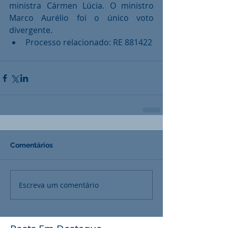
ministra Cármen Lúcia. O ministro 
Marco Aurélio foi o único voto 
divergente. 
Processo relacionado: RE 881422 
Comentários
Escreva um comentário