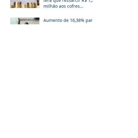
terá que ressarcir R$ 1,2
milhão aos cofres
públicos
Aumento de 16,38% para
Magistratura, MP, TCE e
Defensoria Pública do RS
é questionado
Parcerias Público
Privadas (PPP’s) para
Porto Alegre!
Aprovada extinção de
gratificações e avanços
aos servidores
municipais de POA. O
que muda!
TJ e MP desarquivam
projetos que aumentam
salários de juízes e