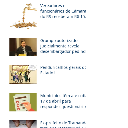
Vereadores e
funcionários de Câmaras
do RS receberam R$ 15
milhões em diárias; veja
situação de cada
Grampo autorizado
judicialmente revela
desembargador pedindo
“vaga fantasma” para
esposa, filho e so
Penduricalhos-gerais do
Estado !
Municípios têm até o dia
17 de abril para
responder questionário
Ex-prefeito de Tramandaí