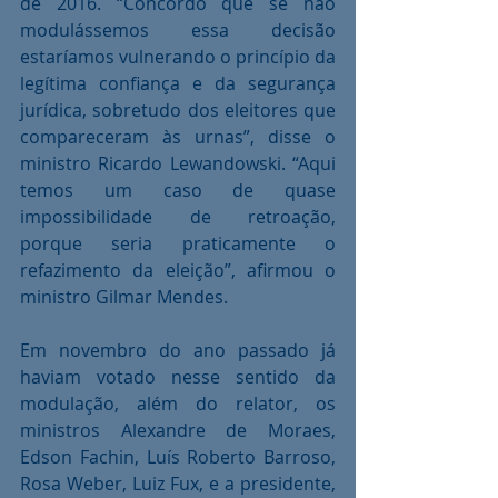
de 2016. “Concordo que se não 
modulássemos essa decisão 
estaríamos vulnerando o princípio da 
legítima confiança e da segurança 
jurídica, sobretudo dos eleitores que 
compareceram às urnas”, disse o 
ministro Ricardo Lewandowski. “Aqui 
temos um caso de quase 
impossibilidade de retroação, 
porque seria praticamente o 
refazimento da eleição”, afirmou o 
ministro Gilmar Mendes.
Em novembro do ano passado já 
haviam votado nesse sentido da 
modulação, além do relator, os 
ministros Alexandre de Moraes, 
Edson Fachin, Luís Roberto Barroso, 
Rosa Weber, Luiz Fux, e a presidente, 