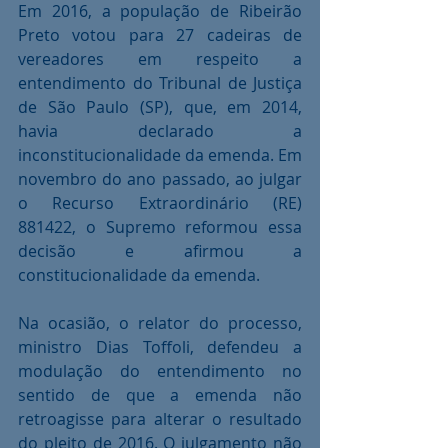
Em 2016, a população de Ribeirão 
Preto votou para 27 cadeiras de 
vereadores em respeito a 
entendimento do Tribunal de Justiça 
de São Paulo (SP), que, em 2014, 
havia declarado a 
inconstitucionalidade da emenda. Em 
novembro do ano passado, ao julgar 
o Recurso Extraordinário (RE) 
881422, o Supremo reformou essa 
decisão e afirmou a 
constitucionalidade da emenda.
Na ocasião, o relator do processo, 
ministro Dias Toffoli, defendeu a 
modulação do entendimento no 
sentido de que a emenda não 
retroagisse para alterar o resultado 
do pleito de 2016. O julgamento não 