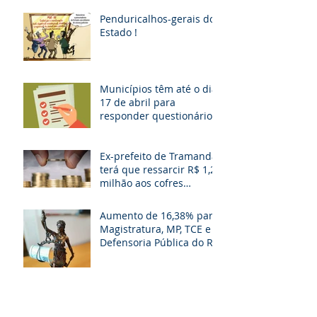
esposa, filho e so
Penduricalhos-gerais do
Estado !
Municípios têm até o dia
17 de abril para
responder questionário
Ex-prefeito de Tramandaí
terá que ressarcir R$ 1,2
milhão aos cofres
públicos
Aumento de 16,38% para
Magistratura, MP, TCE e
Defensoria Pública do RS
é questionado