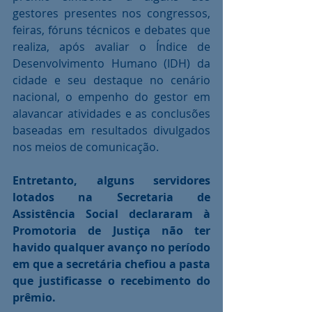
gestores presentes nos congressos, 
feiras, fóruns técnicos e debates que 
realiza, após avaliar o Índice de 
Desenvolvimento Humano (IDH) da 
cidade e seu destaque no cenário 
nacional, o empenho do gestor em 
alavancar atividades e as conclusões 
baseadas em resultados divulgados 
nos meios de comunicação.
Entretanto, alguns servidores 
lotados na Secretaria de 
Assistência Social declararam à 
Promotoria de Justiça não ter 
havido qualquer avanço no período 
em que a secretária chefiou a pasta 
que justificasse o recebimento do 
prêmio.