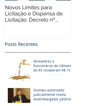
Novos Limites para
Aos Pequenos 
Licitação e Dispensa de
Rádios Comuni
Licitação. Decreto nº.
Possibilidade
9.412/2018
Financeiro, Pu
Patro
Posts Recentes
Vereadores e
funcionários de Câmaras
do RS receberam R$ 15
milhões em diárias; veja
situação de cada
Grampo autorizado
judicialmente revela
desembargador pedindo
“vaga fantasma” para