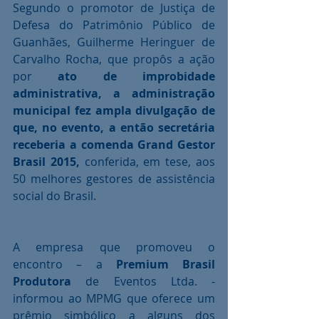
Segundo o promotor de Justiça de 
Defesa do Patrimônio Público de 
Guanhães, Guilherme Heringuer de 
Carvalho Rocha, que propôs a ação 
por 
ato de improbidade 
administrativa, a administração 
municipal fez ampla divulgação de 
que, no evento, a então secretária 
receberia a comenda Grand Gestor 
Brasil 2015,
 conferida, em tese, aos 
50 melhores gestores de assistência 
social do Brasil. 
A empresa que promoveu o 
encontro – a 
Premium Brasil 
Produtora
 de Eventos Ltda. - 
informou ao MPMG que oferece um 
prêmio simbólico a alguns dos 