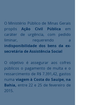
O Ministério Público de Minas Gerais 
propôs 
Ação Civil Pública
 em 
caráter de urgência, com pedido 
liminar, requerendo a 
indisponibilidade dos bens da ex-
secretária de Assistência Social
O objetivo é assegurar aos cofres 
públicos o pagamento de multa e o 
ressarcimento de R$ 7.391,42, gastos 
numa 
viagem à Costa do Sauípe, na 
Bahia,
 entre 22 e 25 de fevereiro de 
2015.