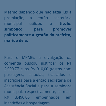
Mesmo sabendo que não fazia jus à 
premiação, a então secretária 
municipal utilizou o 
título, 
simbólico, para promover 
politicamente a gestão do prefeito, 
marido dela. 
Para o MPMG, a divulgação da 
comenda buscou justificar os R$ 
2.990,77 e os R$ 910,00 gastos com 
passagens, estadias, traslados e 
inscrições para a então secretária de 
Assistência Social e para a servidora 
municipal, respectivamente, e mais 
R$ 3.490,00 empenhados em 
inscrições e hospedagem.