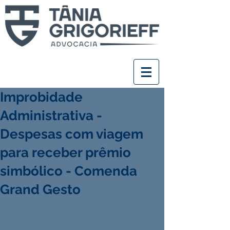
Improbidade
Administrativa -
Despesas com viagem
para receber prêmio
simbólico - Comenda
Grand Gesto