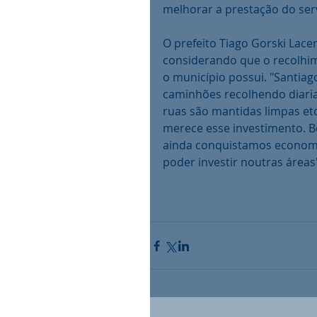
melhorar a prestação do ser
O prefeito Tiago Gorski Lacer
considerando que o recolhim
o município possui. "Santia
caminhões recolhendo diaria
ruas são mantidas limpas etc
merece esse investimento. 
ainda conquistamos economia
poder investir noutras áreas