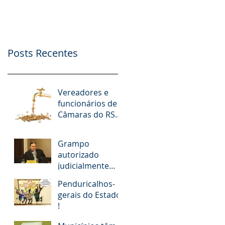
nº. 9.412/2018
Possibilidade de
Apoio Financeiro,
Publicidade e Patro
Posts Recentes
Vereadores e
funcionários de
Câmaras do RS
receberam R$ 15
milhões em
Grampo
diárias; veja
autorizado
situação de cada
judicialmente
revela
Penduricalhos-
desembargador
gerais do Estado
pedindo “vaga
!
fantasma” para
esposa, filho e so