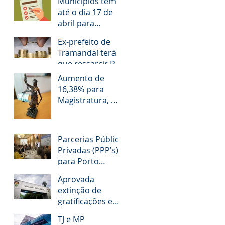
Municípios têm
até o dia 17 de
abril para
responder
Ex-prefeito de
questionário
Tramandaí terá
que ressarcir R$
1,2 milhão aos
Aumento de
cofres públicos
16,38% para
Magistratura, MP,
TCE e Defensoria
Pública do RS é
questionado
Parcerias Público
Privadas (PPP’s)
para Porto
Alegre!
Aprovada
extinção de
gratificações e
avanços aos
TJ e MP
servidores