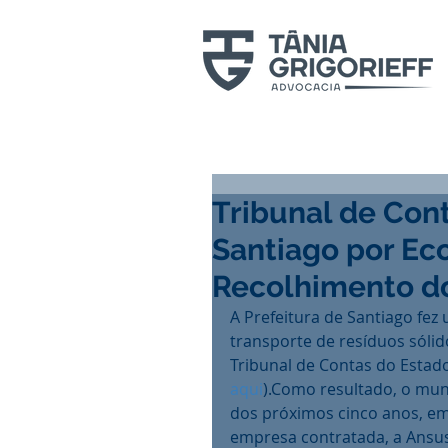
Tribunal de Con
Santiago por Ec
Recolhimento do
A Prefeitura de Santiago fez 
transporte de resíduos sólido
Tribunal de Contas do Estado
aqui
).Como resultado, o mun
dos próximos cinco anos, em 
empresa contratada, a Ansus