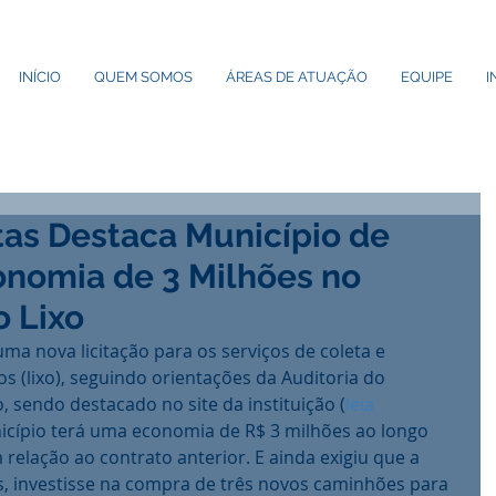
INÍCIO
QUEM SOMOS
ÁREAS DE ATUAÇÃO
EQUIPE
I
tas Destaca Município de
onomia de 3 Milhões no
 Lixo
uma nova licitação para os serviços de coleta e 
s (lixo), seguindo orientações da Auditoria do 
, sendo destacado no site da instituição (
leia 
icípio terá uma economia de R$ 3 milhões ao longo 
relação ao contrato anterior. E ainda exigiu que a 
, investisse na compra de três novos caminhões para 