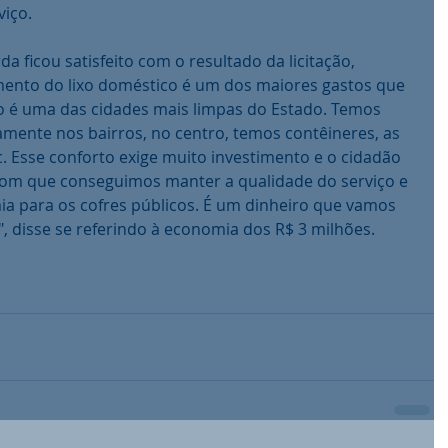
viço.
da ficou satisfeito com o resultado da licitação, 
ento do lixo doméstico é um dos maiores gastos que 
go é uma das cidades mais limpas do Estado. Temos 
mente nos bairros, no centro, temos contêineres, as 
. Esse conforto exige muito investimento e o cidadão 
Bom que conseguimos manter a qualidade do serviço e 
 para os cofres públicos. É um dinheiro que vamos 
", disse se referindo à economia dos R$ 3 milhões.