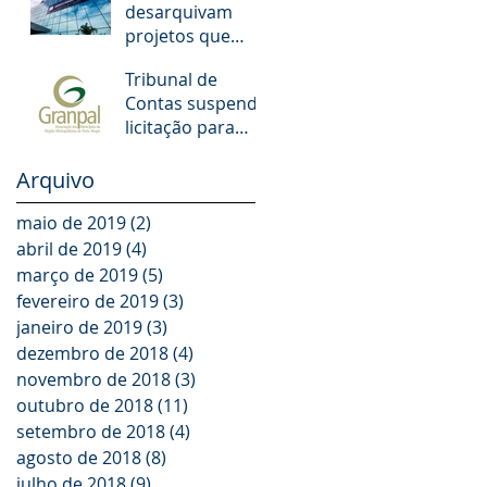
desarquivam
municipais de
projetos que
POA. O que
aumentam
muda!
Tribunal de
salários de juízes
Contas suspende
e promotores
licitação para
escolas dos
Municípios da
Arquivo
GRANPAL
maio de 2019
(2)
2 posts
abril de 2019
(4)
4 posts
março de 2019
(5)
5 posts
fevereiro de 2019
(3)
3 posts
janeiro de 2019
(3)
3 posts
dezembro de 2018
(4)
4 posts
novembro de 2018
(3)
3 posts
outubro de 2018
(11)
11 posts
setembro de 2018
(4)
4 posts
agosto de 2018
(8)
8 posts
julho de 2018
(9)
9 posts