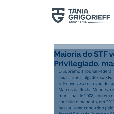
Maioria do STF 
Privilegiado, mas
O Supremo Tribunal Federal v
seus crimes julgados sob For
STF envolve a restrição de for
Marcos da Rocha Mendes, réu
municipal de 2008, ano em q
concluiu o mandato, em 2012,
passou a ser conduzido pelo