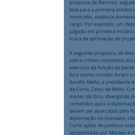
proposta de Barroso, seguida
leva para a primeira instân
homicídio, violência domésti
cargo. Por exemplo, um depu
julgado em primeira instânc
troca da aprovação de proje
A segunda proposta, de Alex
sobre crimes cometidos dur
exercício da função de parla
foro nestes moldes foram o 
Aurélio Mello, a presidente 
da Corte, Celso de Mello. O
menor do foro, divergindo d
cometidos após a diplomaçã
devam ser abarcadas pelo for
diplomação no mandato, não
Corte ações de políticos sob
apresentado por Moraes é men