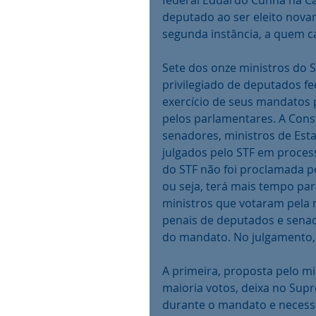
federal Eduardo Cunha na C
deputado ao ser eleito novam
segunda instância, a quem ca
Sete dos onze ministros do S
privilegiado de deputados f
exercício de seus mandatos 
pelos parlamentares. A Const
senadores, ministros de Esta
julgados pelo STF em process
do STF não foi proclamada po
ou seja, terá mais tempo pa
ministros que votaram pela 
penais de deputados e senad
do mandato. No julgamento, 
A primeira, proposta pelo mi
maioria votos, deixa no Sup
durante o mandato e necessa