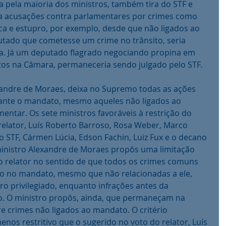
 pela maioria dos ministros, também tira do STF e 
cia acusações contra parlamentares por crimes como 
ca e estupro, por exemplo, desde que não ligados ao 
tado que cometesse um crime no trânsito, seria 
ia. Já um deputado flagrado negociando propina em 
tos na Câmara, permaneceria sendo julgado pelo STF.
andre de Moraes, deixa no Supremo todas as ações 
ante o mandato, mesmo aqueles não ligados ao 
mentar. Os sete ministros favoráveis à restrição do 
relator, Luís Roberto Barroso, Rosa Weber, Marco 
do STF, Cármen Lúcia, Edson Fachin, Luiz Fux e o decano 
 ministro Alexandre de Moraes propôs uma limitação 
o relator no sentido de que todos os crimes comuns 
o no mandato, mesmo que não relacionadas a ele, 
o privilegiado, enquanto infrações antes da 
. O ministro propôs, ainda, que permaneçam na 
re crimes não ligados ao mandato. O critério 
os restritivo que o sugerido no voto do relator, Luís 