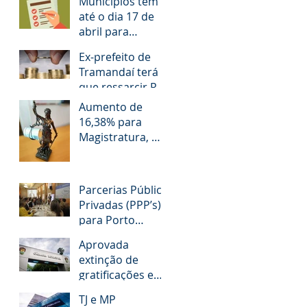
Municípios têm
até o dia 17 de
abril para
responder
Ex-prefeito de
questionário
Tramandaí terá
que ressarcir R$
1,2 milhão aos
Aumento de
cofres públicos
16,38% para
Magistratura, MP,
TCE e Defensoria
Pública do RS é
questionado
Parcerias Público
Privadas (PPP’s)
para Porto
Alegre!
Aprovada
extinção de
gratificações e
avanços aos
TJ e MP
servidores