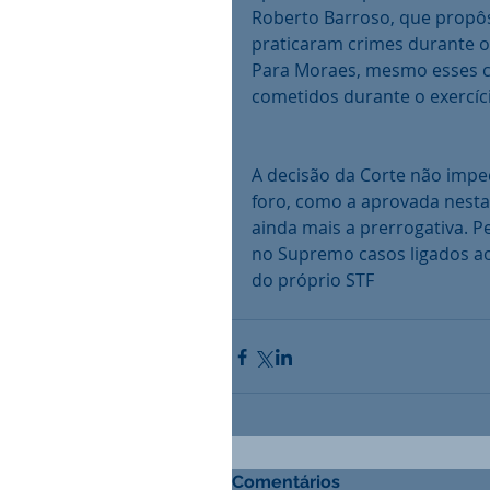
Roberto Barroso, que propôs
praticaram crimes durante o 
Para Moraes, mesmo esses cr
cometidos durante o exercíc
A decisão da Corte não impe
foro, como a aprovada nesta
ainda mais a prerrogativa. P
no Supremo casos ligados ao
do próprio STF
Comentários