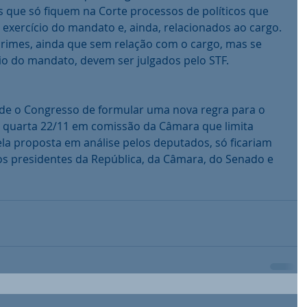
 que só fiquem na Corte processos de políticos que 
exercício do mandato e, ainda, relacionados ao cargo. 
imes, ainda que sem relação com o cargo, mas se 
io do mandato, devem ser julgados pelo STF.
de o Congresso de formular uma nova regra para o 
 quarta 22/11 em comissão da Câmara que limita 
ela proposta em análise pelos deputados, só ficariam 
s presidentes da República, da Câmara, do Senado e 