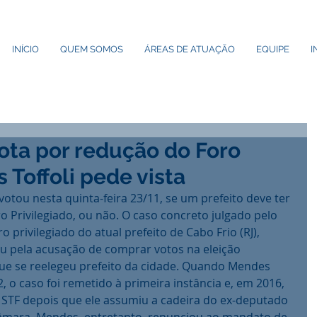
INÍCIO
QUEM SOMOS
ÁREAS DE ATUAÇÃO
EQUIPE
I
vota por redução do Foro
 Toffoli pede vista
otou nesta quinta-feira 23/11, se um prefeito deve ter 
o Privilegiado, ou não. O caso concreto julgado pelo 
o privilegiado do atual prefeito de Cabo Frio (RJ), 
 pela acusação de comprar votos na eleição 
ue se reelegeu prefeito da cidade. Quando Mendes 
 o caso foi remetido à primeira instância e, em 2016, 
 STF depois que ele assumiu a cadeira do ex-deputado 