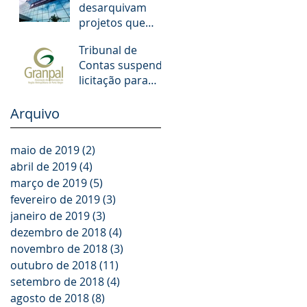
desarquivam
municipais de
projetos que
POA. O que
aumentam
muda!
Tribunal de
salários de juízes
Contas suspende
e promotores
licitação para
escolas dos
Municípios da
Arquivo
GRANPAL
maio de 2019
(2)
2 posts
abril de 2019
(4)
4 posts
março de 2019
(5)
5 posts
fevereiro de 2019
(3)
3 posts
janeiro de 2019
(3)
3 posts
dezembro de 2018
(4)
4 posts
novembro de 2018
(3)
3 posts
outubro de 2018
(11)
11 posts
setembro de 2018
(4)
4 posts
agosto de 2018
(8)
8 posts