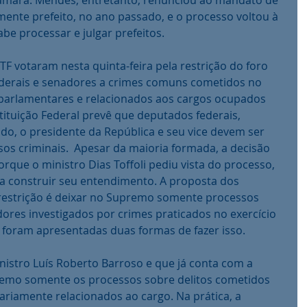
âmara. Mendes, entretanto, renunciou ao mandato de 
ente prefeito, no ano passado, e o processo voltou à 
be processar e julgar prefeitos.
TF votaram nesta quinta-feira pela restrição do foro 
ederais e senadores a crimes comuns cometidos no 
parlamentares e relacionados aos cargos ocupados 
ituição Federal prevê que deputados federais, 
do, o presidente da República e seu vice devem ser 
os criminais.  Apesar da maioria formada, a decisão 
rque o ministro Dias Toffoli pediu vista do processo, 
ra construir seu entendimento. A proposta dos 
restrição é deixar no Supremo somente processos 
ores investigados por crimes praticados no exercício 
foram apresentadas duas formas de fazer isso.
nistro Luís Roberto Barroso e que já conta com a 
remo somente os processos sobre delitos cometidos 
riamente relacionados ao cargo. Na prática, a 