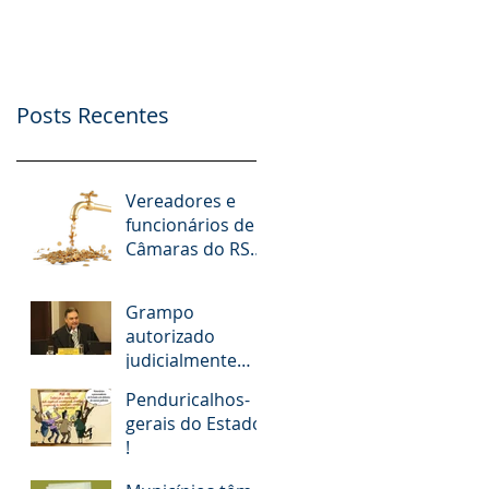
nº. 9.412/2018
Possibilidade de
Apoio Financeiro,
Publicidade e Patro
Posts Recentes
Vereadores e
funcionários de
Câmaras do RS
receberam R$ 15
milhões em
Grampo
diárias; veja
autorizado
situação de cada
judicialmente
revela
Penduricalhos-
desembargador
gerais do Estado
pedindo “vaga
!
fantasma” para
esposa, filho e so