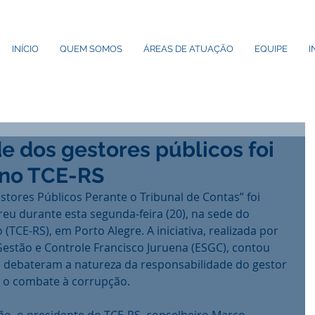
INÍCIO
QUEM SOMOS
ÁREAS DE ATUAÇÃO
EQUIPE
I
e dos gestores públicos foi
 no TCE-RS
eu durante esta segunda-feira (20), na sede do 
(TCE-RS), em Porto Alegre. A iniciativa, realizada por 
estão e Controle Francisco Juruena (ESGC), contou 
e debateram a natureza da responsabilidade do gestor 
e o combate à corrupção. 