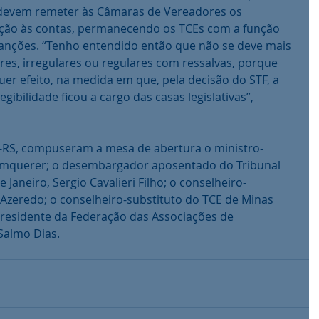
 devem remeter às Câmaras de Vereadores os 
ação às contas, permanecendo os TCEs com a função 
sanções. “Tenho entendido então que não se deve mais 
res, irregulares ou regulares com ressalvas, porque 
uer efeito, na medida em que, pela decisão do STF, a 
gibilidade ficou a cargo das casas legislativas”, 
emquerer; o desembargador aposentado do Tribunal 
 Janeiro, Sergio Cavalieri Filho; o conselheiro-
Azeredo; o conselheiro-substituto do TCE de Minas 
presidente da Federação das Associações de 
Salmo Dias.