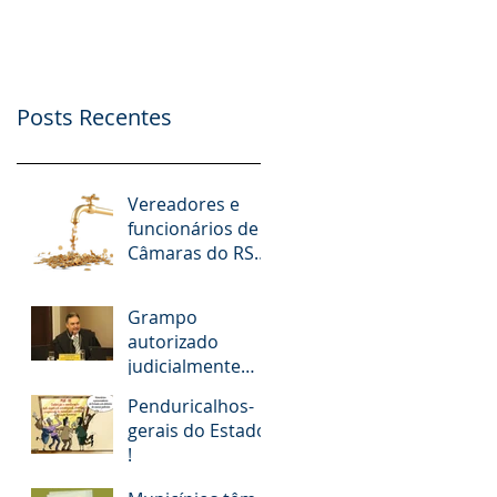
nº. 9.412/2018
Possibilidade de
Apoio Financeiro,
Publicidade e Patro
Posts Recentes
Vereadores e
funcionários de
Câmaras do RS
receberam R$ 15
milhões em
Grampo
diárias; veja
autorizado
situação de cada
judicialmente
revela
Penduricalhos-
desembargador
gerais do Estado
pedindo “vaga
!
fantasma” para
esposa, filho e so