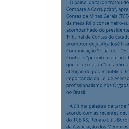
   O painel da tarde tratou do assunto “O papel dos Órgãos de Controle no 
Combate à Corrupção”, apres
Contas de Minas Gerais (TCE-
da mesa foi o conselheiro-su
acompanhado do presidente d
Tribunal de Contas do Estado
promotor de justiça José Fr
Comunicação Social do TCE-R
Controle “permitem ao cidad
que a corrupção “afeta diret
atenção do poder público. En
importância da Lei de Acess
profissionalismo nos Órgãos
no Brasil. 
   A última palestra da tarde foi sobre as “Contas de Governo e Contas de Gestão de 
acordo com as recentes deci
do TCE-RS, Renato Luís Bord
da Associação dos Membros d