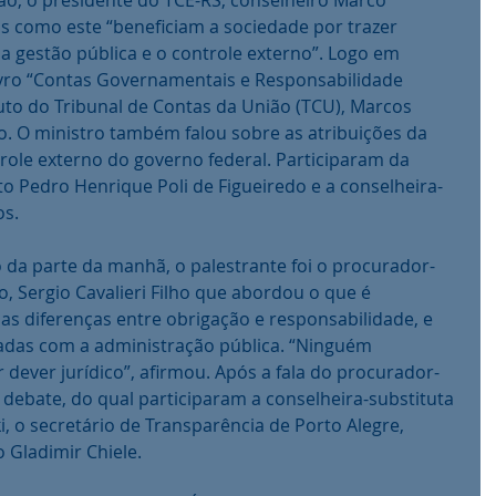
s como este “beneficiam a sociedade por trazer 
a gestão pública e o controle externo”. Logo em 
livro “Contas Governamentais e Responsabilidade 
ituto do Tribunal de Contas da União (TCU), Marcos 
. O ministro também falou sobre as atribuições da 
trole externo do governo federal. Participaram da 
o Pedro Henrique Poli de Figueiredo e a conselheira-
s. 
o, Sergio Cavalieri Filho que abordou o que é 
 as diferenças entre obrigação e responsabilidade, e 
adas com a administração pública. “Ninguém 
 dever jurídico”, afirmou. Após a fala do procurador-
a debate, do qual participaram a conselheira-substituta 
 o secretário de Transparência de Porto Alegre, 
 Gladimir Chiele.