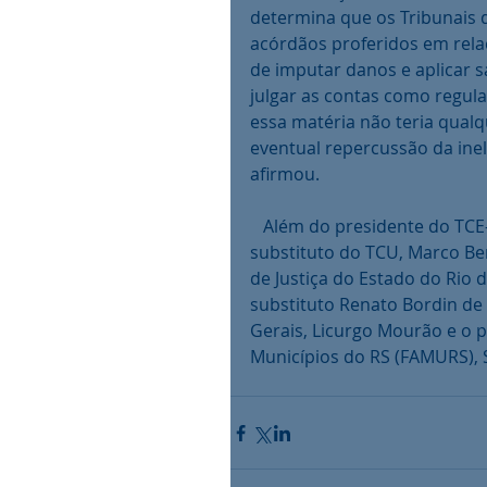
determina que os Tribunais
acórdãos proferidos em rel
de imputar danos e aplicar 
julgar as contas como regula
essa matéria não teria qualq
eventual repercussão da inele
afirmou.
   Além do presidente do TCE-RS, compuseram a mesa de abertura o ministro-
substituto do TCU, Marco B
de Justiça do Estado do Rio de
substituto Renato Bordin de 
Gerais, Licurgo Mourão e o 
Municípios do RS (FAMURS), 