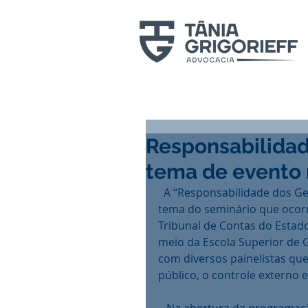
Responsabilidad
tema de evento
  A “Responsabilidade dos Gestores Públicos Perante o Tribunal de Contas” foi 
tema do seminário que ocorr
Tribunal de Contas do Estado 
meio da Escola Superior de G
com diversos painelistas qu
público, o controle externo 