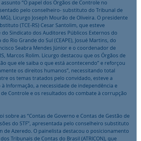
entado pelo conselheiro- substituto do Tribunal de 
MG), Licurgo Joseph Mourão de Oliveira. O presidente 
bstituto (TCE-RS) Cesar Santolim, que esteve 
o Sindicato dos Auditores Públicos Externos do 
 do Rio Grande do Sul (CEAPE), Josué Martins, do 
ancisco Seabra Mendes Júnior e o coordenador de 
S, Marcos Rolim. Licurgo destacou que os Órgãos de 
ão que ele saiba o que está acontecendo” e reforçou 
amente os direitos humanos”, necessitando total 
tre os temas tratados pelo convidado, esteve a 
o à Informação, a necessidade de independência e 
 de Controle e os resultados do combate à corrupção 
sões do STF”, apresentada pelo conselheiro substituto 
in de Azeredo. O painelista destacou o posicionamento 
os Tribunais de Contas do Brasil (ATRICON), que 