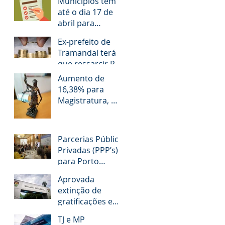
Municípios têm
até o dia 17 de
abril para
responder
Ex-prefeito de
questionário
Tramandaí terá
que ressarcir R$
1,2 milhão aos
Aumento de
cofres públicos
16,38% para
Magistratura, MP,
TCE e Defensoria
Pública do RS é
questionado
Parcerias Público
Privadas (PPP’s)
para Porto
Alegre!
Aprovada
extinção de
gratificações e
avanços aos
TJ e MP
servidores