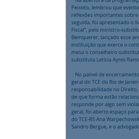
   Na abertura da programação, o presidente do TCE-RS, conselheiro Marco 
Peixoto, lembrou que evento
reflexões importantes sobre 
seguida, foi apresentado o 
Fiscal”, pelo ministro-subst
Bemquerer, lançado esse ano
instituição que exerce o con
mesa o conselheiro-substitut
substituta Letícia Ayres Ramo
   No painel de encerramento da parte da manhã, o palestrante foi o procurador-
geral do TCE do Rio de Janeir
responsabilidade no Direito,
de que forma estão relacion
responde por algo sem violar
geral, foi aberto espaço par
do TCE-RS Ana Warpechowski,
Sandro Bergue, e o advogado