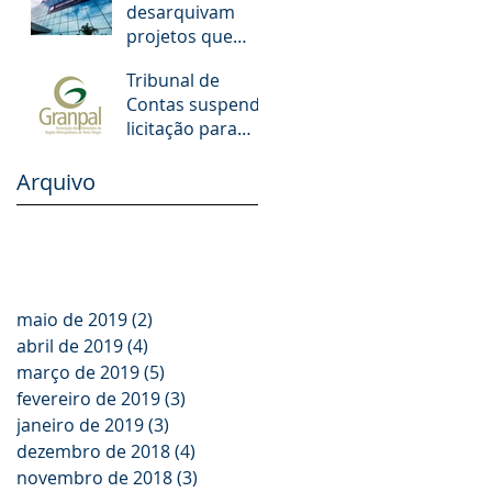
desarquivam
municipais de
projetos que
POA. O que
aumentam
muda!
Tribunal de
salários de juízes
Contas suspende
e promotores
licitação para
escolas dos
Municípios da
Arquivo
GRANPAL
maio de 2019
(2)
2 posts
abril de 2019
(4)
4 posts
março de 2019
(5)
5 posts
fevereiro de 2019
(3)
3 posts
janeiro de 2019
(3)
3 posts
dezembro de 2018
(4)
4 posts
novembro de 2018
(3)
3 posts