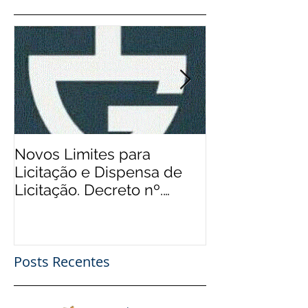
Novos Limites para
Aos Pequenos 
Licitação e Dispensa de
Rádios Comuni
Licitação. Decreto nº.
Possibilidade
9.412/2018
Financeiro, Pu
Patro
Posts Recentes