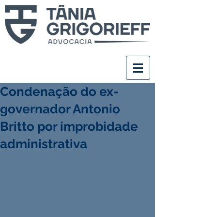
Condenação do ex-
governador Antonio
Britto por improbidade
administrativa