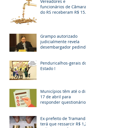
Vereadores e
funcionários de Câmaras
do RS receberam R$ 15
milhões em diárias; veja
situação de cada
Grampo autorizado
judicialmente revela
desembargador pedindo
“vaga fantasma” para
esposa, filho e so
Penduricalhos-gerais do
Estado !
Municípios têm até o dia
17 de abril para
responder questionário
Ex-prefeito de Tramandaí
terá que ressarcir R$ 1,2