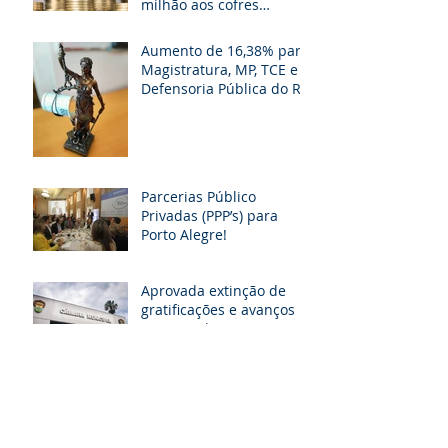
milhão aos cofres
públicos
Aumento de 16,38% para
Magistratura, MP, TCE e
Defensoria Pública do RS
é questionado
Parcerias Público
Privadas (PPP’s) para
Porto Alegre!
Aprovada extinção de
gratificações e avanços
aos servidores
municipais de POA. O
que muda!
TJ e MP desarquivam
projetos que aumentam
salários de juízes e
promotores