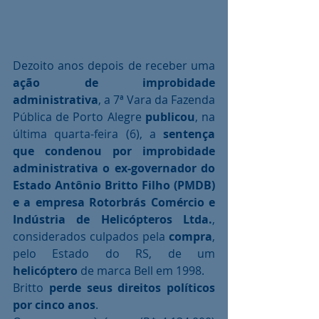
Dezoito anos depois de receber uma 
ação de improbidade 
administrativa
, a 7ª Vara da Fazenda 
Pública de Porto Alegre 
publicou
, na 
última quarta-feira (6), a 
sentença 
que condenou por improbidade 
administrativa o ex-governador do 
Estado Antônio Britto Filho (PMDB) 
e a empresa Rotorbrás Comércio e 
Indústria de Helicópteros Ltda.
, 
considerados culpados pela 
compra
, 
pelo Estado do RS, de um
helicóptero
 de marca Bell em 1998.
Britto 
perde seus direitos políticos 
por cinco anos
.