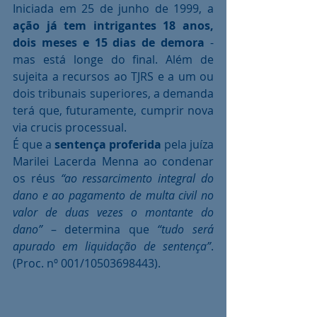
Iniciada em 25 de junho de 1999, a 
ação já tem intrigantes 18 anos, 
dois meses e 15 dias de demora
 - 
mas está longe do final. Além de 
sujeita a recursos ao TJRS e a um ou 
dois tribunais superiores, a demanda 
terá que, futuramente, cumprir nova 
via crucis processual.
É que a 
sentença proferida
 pela juíza 
Marilei Lacerda Menna ao condenar 
os réus 
“ao ressarcimento integral do 
dano e ao pagamento de multa civil no 
valor de duas vezes o montante do 
dano”
 – determina que
 “tudo será 
apurado em liquidação de sentença”
. 
(Proc. nº 001/10503698443).