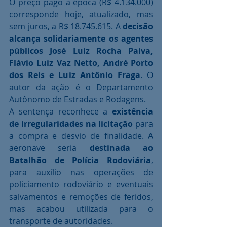
O preço pago à época (R$ 4.134.000) 
corresponde hoje, atualizado, mas 
sem juros, a R$ 18.745.615. A 
decisão 
alcança solidariamente os agentes 
públicos José Luiz Rocha Paiva, 
Flávio Luiz Vaz Netto, André Porto 
dos Reis e Luiz Antônio Fraga
. O 
autor da ação é o Departamento 
Autônomo de Estradas e Rodagens.
A sentença reconhece a 
existência 
de irregularidades na licitação
 para 
a compra e desvio de finalidade. A 
aeronave seria 
destinada ao 
Batalhão de Polícia Rodoviária
, 
para auxílio nas operações de 
policiamento rodoviário e eventuais 
salvamentos e remoções de feridos, 
mas acabou utilizada para o 
transporte de autoridades.