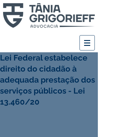
Lei Federal estabelece
direito do cidadão à
adequada prestação dos
serviços públicos - Lei
13.460/20