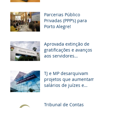
Parcerias Público
Privadas (PPP’s) para
Porto Alegre!
Aprovada extinção de
gratificações e avanços
aos servidores
municipais de POA. O
que muda!
TJ e MP desarquivam
projetos que aumentam
salários de juízes e
promotores
Tribunal de Contas
suspende licitação para
escolas dos Municípios
da GRANPAL
Arquivo