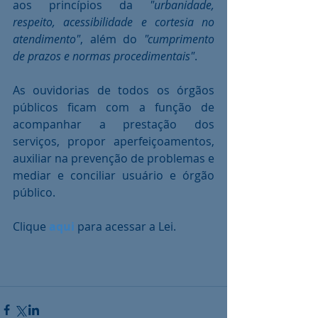
aos princípios da 
"urbanidade, 
respeito, acessibilidade e cortesia no 
atendimento"
, além do 
"cumprimento 
de prazos e normas procedimentais"
.
As ouvidorias de todos os órgãos 
públicos ficam com a função de 
acompanhar a prestação dos 
serviços, propor aperfeiçoamentos, 
auxiliar na prevenção de problemas e 
mediar e conciliar usuário e órgão 
público.
Clique 
aqui
 para acessar a Lei. 