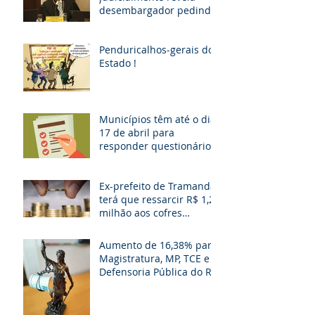
desembargador pedindo
“vaga fantasma” para
esposa, filho e so
Penduricalhos-gerais do
Estado !
Municípios têm até o dia
17 de abril para
responder questionário
Ex-prefeito de Tramandaí
terá que ressarcir R$ 1,2
milhão aos cofres
públicos
Aumento de 16,38% para
Magistratura, MP, TCE e
Defensoria Pública do RS
é questionado