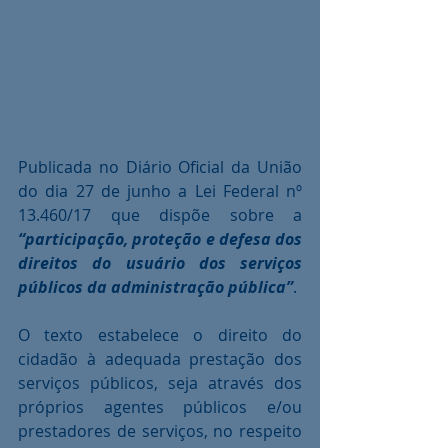
Publicada no Diário Oficial da União 
do dia 27 de junho a Lei Federal nº 
13.460/17 que dispõe sobre a 
“participação, proteção e defesa dos 
direitos do usuário dos serviços 
públicos da administração pública”
.
O texto estabelece o direito do 
cidadão à adequada prestação dos 
serviços públicos, seja através dos 
próprios agentes públicos e/ou 
prestadores de serviços, no respeito 